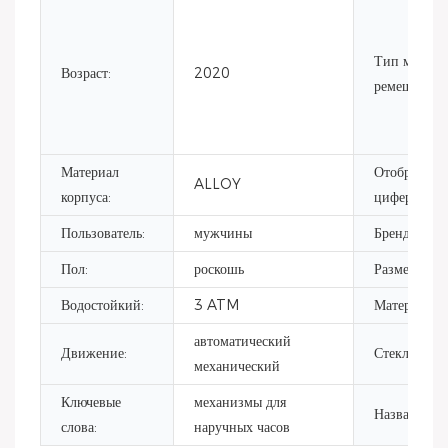
Тип матери
Возраст:
2020
ремешка:
Материал
Отображени
ALLOY
корпуса:
циферблата:
Пользователь:
мужчины
Бренд движ
Пол:
роскошь
Размер корп
Водостойкий:
3 ATM
Материалы д
автоматический
Движение:
Стекло:
механический
Ключевые
механизмы для
Название пр
слова:
наручных часов