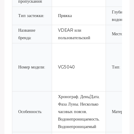
пропускания:
Глубина
Тип застежки:
Пряжка
водонепрон
Название
VDEAR или
Место прои
бренда:
пользовательский
Номер модели:
VG5040
Тип:
Хронограф, День/Дата,
Фаза Луны, Несколько
Особенность:
часовых поясов,
Материал:
Водонепроницаемость,
Водонепроницаемый