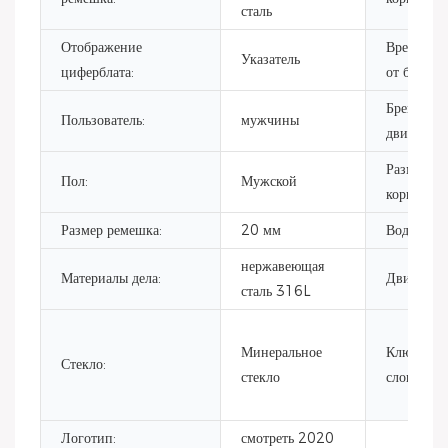
сталь
Отображение
Время ра
Указатель
циферблата:
от батареи
Бренд
Пользователь:
мужчины
движения
Размер
Пол:
Мужской
корпуса:
Размер ремешка:
20 мм
Водостой
нержавеющая
Материалы дела:
Движение
сталь 316L
Минеральное
Ключевые
Стекло:
стекло
слова:
Логотип:
смотреть 2020