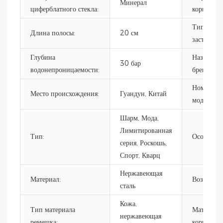
Минерал
циферблатного стекла:
корпуса:
Тип
Длина полосы:
20 см
застежки:
Глубина
Название
30 бар
водонепроницаемости:
бренда:
Номер
Место происхождения:
Гуандун, Китай
модели:
Шарм, Мода,
Лимитированная
Тип:
Особеннос
серия, Роскошь,
Спорт, Кварц
Нержавеющая
Материал:
Возраст:
сталь
Кожа,
Тип материала
Материал
нержавеющая
ремешка:
корпуса: