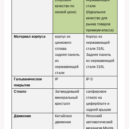
(Хорошее
нержавеющей
качество по
стали
низкой цене)
(Идеальное
качество для
рынка товаров
премиум-класса)
Материал корпуса
корпус из
Корпус из
цинкового
нержавеющей
сплава
стали 316L
задняя панель
Задняя панель
из
из нержавеющей
нержавеющей
стали 316L
стали
Гальваническое
IP
IP-S
покрытие
Стекло
Затвердевший
сапфировое
минеральный
стекло на
кристалл
циферблате и
задней крышке
Движение
Китайское
Японский
движение
автоматический
механизм Miyota