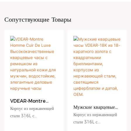
Сопутствующие Товары
VDEAR-Montre
Homme Cuir De
Мужские кварцевые
Корпус из нержавеющей
Luxe
часы VDEAR-18K из
Корпус из нержавеющей
стали 316L с
Высококачественные
18-каратного золота с
стали 316L с
антицарапающим
кварцевые часы с
квадратными
антицарапающим
ремешком из
покрытием. Циферблат с
бриллиантами,