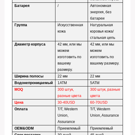
Батарея
/
Автономная
энергия, без
батареи
Группа
Искусственная
Натуральная
кожа
коровья кожа/
стальная цепь
Диаметр корпуса
42 мм, или мы
42 мм, или мы
можем
можем
изготовить по
изготовить по
вашему
вашему размеру.
размеру.
Ширина полосы
22 мм
22 мм
Водонепроницаемый
1ATM
5ATM
MOQ
300 штук,
300 штук, разные
разные цвета
цвета
Цена
30-40USD
60-70USD
Оплата
T/T, Western
T/T, Western
Union,
Union, Assurance
Assurance
OEM&ODM
Приемлемый
Приемлемый