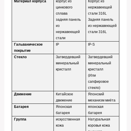
Материал корпуса
корпус из
Корпус из
цинкового
нержавеющей
сплава
стали 316L
задняя панель
Задняя панель
из
из нержавеющей
нержавеющей
стали 316L
стали
Гальваническое
IP
IP-S
покрытие
Стекло
Затвердевший
Затвердевший
минеральный
минеральный
кристалл
кристалл
(Или
сапфировое
стекло)
Движение
Китайское
Японский
движение
механизм миёта
Батарея
Японская
японская
батарея
батарея
Группа
искусственная
Натуральная
кожа
коровья кожа