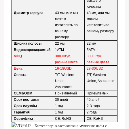
высшего
качества
Диаметр корпуса
43 мм, или мы
43 мм, или мы
можем
можем
изготовить по
изготовить по
вашему
вашему размеру.
размеру.
Ширина полосы
22 мм
22 мм
Водонепроницаемый
1ATM
5ATM
MOQ
300 штук,
300 штук,
разные цвета
разные цвета
Цена
16-18USD
28-30USD
Оплата
T/T, Western
T/T, Western
Union,
Union, Assurance
Assurance
OEM&ODM
Приемлемый
Приемлемый
Срок поставки
30 дней
45 дней
Срок службы
1 год
2-3 года
Гарантия
1 год
2 года
Сертификат
CE, RoHS
CE, RoHS