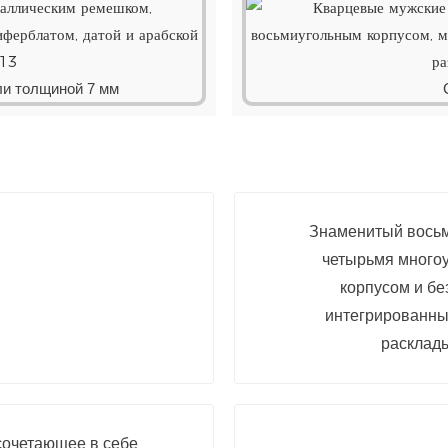
ли толщиной 7 мм
Знаменитый восьм
четырьмя много
корпусом и бе
интегрированны
расклад
сочетающее в себе