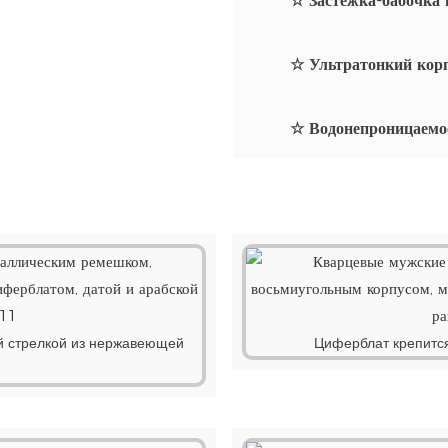
☆ Застежка-бабочка 
☆ Ультратонкий кор
☆ Водонепроницаемо
й стрелкой из нержавеющей
Циферблат крепится