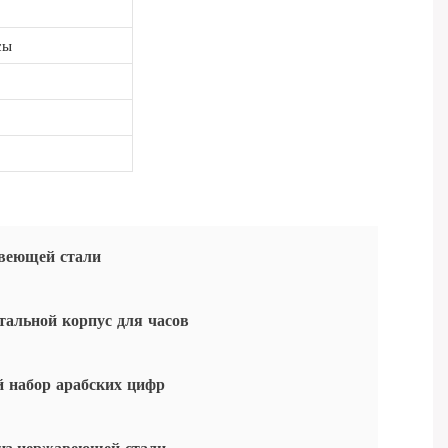
сы
веющей стали
альной корпус для часов
набор арабских цифр