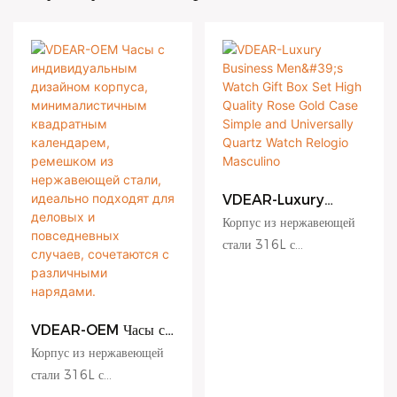
VDEAR-Luxury
Business Men's
Корпус из нержавеющей
Watch Gift Box Set
стали 316L с
High Quality Rose
антицарапающим
Gold Case Simple
and Universally
покрытием. Циферблат с
Quartz Watch
гидравлическим
Relogio Masculino
VDEAR-OEM Часы с
тиснением, матовый
индивидуальным
Корпус из нержавеющей
циферблат, циферблат с
дизайном корпуса,
стали 316L с
эффектом солнечных
минималистичным
антицарапающим