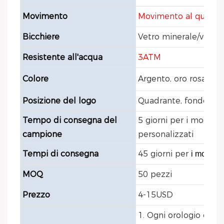
Movimento
Movimento al quarzo
Bicchiere
Vetro minerale/vetro z
Resistente all'acqua
3ATM
Colore
Argento, oro rosa, oro
Posizione del logo
Quadrante, fondello, f
Tempo di consegna del
5 giorni per i modelli 
campione
personalizzati
Tempi di consegna
45 giorni per
i modelli
MOQ
50 pezzi
Prezzo
4-15USD
1. Ogni orologio è co