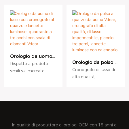
Orologio da uomo
di lusso con
Orologio da polso al
Rispetto a prodotti
cronografo al
quarzo da uomo
Cronografo di lusso di
simili sul mercato,
quarzo e lancette
Vdear, cronografo
alta qualità,
l'orologio di lusso Vdear
luminose,
di alta qualità, di
impermeabile, piccolo,
quadrante a tre
Diamond Scale Three
lusso,
occhi con scala di
impermeabile,
con tre lancette
Eye Dial, cronografo al
diamanti Vdear
piccolo, tre perni,
luminose e calendario,
quarzo impermeabile
lancette luminose
orologio da polso al
con lancette luminose,
con calendario
quarzo da uomo.
offre vantaggi
Rispetto a prodotti
incomparabili in
In qualità di produttore di orologi OEM con 18 anni di
simili sul mercato,
termini di prestazioni,