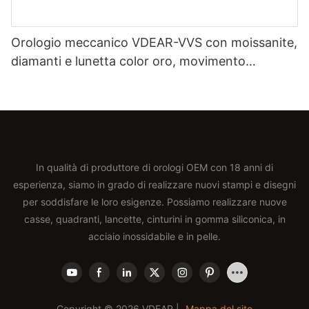
Orologio meccanico VDEAR-VVS con moissanite,
diamanti e lunetta color oro, movimento
automatico giapponese Miyota, cinturino in vera
pelle, orologio di lusso.
In qualità di produttore di orologi OEM con 18 anni di
esperienza, siamo in grado di realizzare nuovi stampi e disegni
per soddisfare le loro esigenze. Possiamo realizzare nuove
casse, quadranti, lancette, cinturini in gomma siliconica, in
acciaio inossidabile e in pelle.
Copyright © 2026 VDEAR |
Mappa del sito