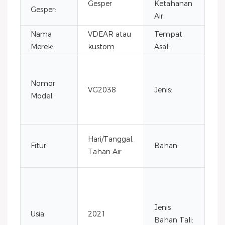
Gesper
Ketahanan
3
Gesper:
Air:
Nama
VDEAR atau
Tempat
Ci
Merek:
kustom
Asal:
Ja
ta
Nomor
VG2038
Jenis:
m
Model:
un
pri
Ba
Hari/Tanggal,
Fitur:
Bahan:
ta
Tahan Air
ka
Kul
Sap
Kul
Jenis
Usia:
2021
Kar
Bahan Tali: