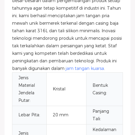
besar-besaran dalam pengembangan produk setiap
tahunnya agar tetap kompetitif di industri ini. Tahun
ini, kami berhasil menciptakan jam tangan pria
mewah unik bermerek terkenal dengan casing baja
tahan karat 316L dan tali silikon minimalis. Inovasi
teknologi mendorong produk untuk mencapai posisi
tak terkalahkan dalam persaingan yang ketat. Staf
kami yang kompeten telah berdedikasi untuk
peningkatan dan pembaruan teknologi. Produk ini
banyak digunakan dalam
jam tangan kuarsa
.
Jenis
Material
Bentuk
Kristal
Bu
Jendela
Casing:
Putar:
Panjang
Lebar Pita:
20 mm
22
Tali:
Kedalaman
Jenis