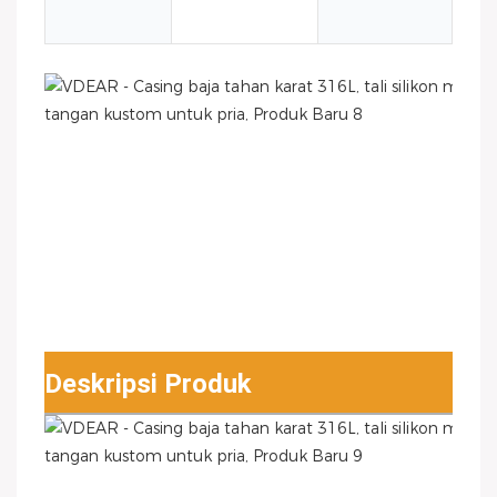
pri
Deskripsi Produk