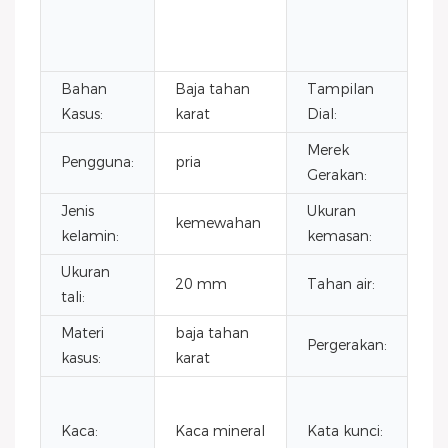
Ba
Ta
Ka
Bahan
Baja tahan
Tampilan
Pe
Kasus:
karat
Dial:
Merek
Pengguna:
pria
CI
Gerakan:
Jenis
Ukuran
kemewahan
4
kelamin:
kemasan:
Ukuran
20 mm
Tahan air:
3 
tali:
Materi
baja tahan
ku
Pergerakan:
kasus:
karat
Je
ja
ta
Kaca:
Kaca mineral
Kata kunci:
ol