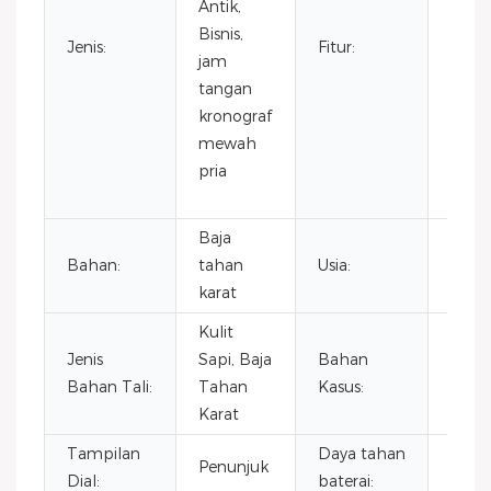
Antik,
Leng
Bisnis,
Hari/
Jenis:
Fitur:
jam
DIVE
tangan
Bebe
kronograf
Zona
mewah
Bero
pria
Tiga 
kecil
Baja
Bahan:
tahan
Usia:
2021
karat
Kulit
Jenis
Sapi, Baja
Bahan
Baja
Bahan Tali:
Tahan
Kasus:
karat
Karat
Tampilan
Daya tahan
Penunjuk
2 YE
Dial:
baterai: