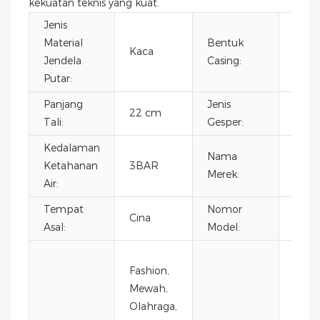
kekuatan teknis yang kuat.
Jenis
Material
Bentuk
Kaca
Bula
Jendela
Casing:
Putar:
Panjang
Jenis
Peng
22 cm
Tali:
Gesper:
Ters
Kedalaman
Nama
Ketahanan
3BAR
VDE
Merek:
Air:
Tempat
Nomor
Cina
VG4
Asal:
Model:
Tang
Fashion,
Otom
Mewah,
krono
Olahraga,
Kale