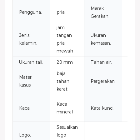
Merek
Pengguna:
pria
CITI
Gerakan:
jam
Jenis
tangan
Ukuran
40 
kelamin:
pria
kemasan:
mewah
Ukuran tali:
20 mm
Tahan air:
3 AT
baja
Materi
otom
tahan
Pergerakan:
kasus:
Cina
karat
kron
Kaca
Kaca:
Kata kunci:
baja 
mineral
karat
Sesuaikan
Logo:
logo