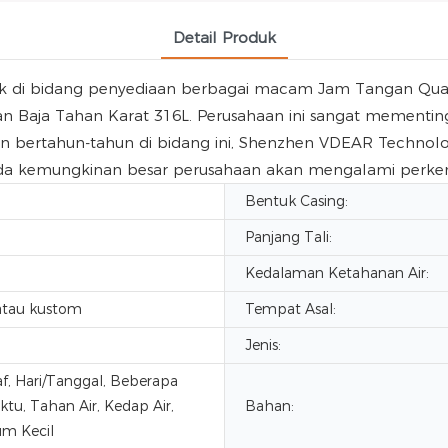
Detail Produk
ak di bidang penyediaan berbagai macam Jam Tangan Qua
an Baja Tahan Karat 316L. Perusahaan ini sangat mementing
ertahun-tahun di bidang ini, Shenzhen VDEAR Technolog
ada kemungkinan besar perusahaan akan mengalami perke
Bentuk Casing:
Panjang Tali:
Kedalaman Ketahanan Air:
tau kustom
Tempat Asal:
Jenis:
f, Hari/Tanggal, Beberapa
tu, Tahan Air, Kedap Air,
Bahan:
um Kecil