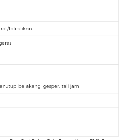
rat/tali silikon
geras
enutup belakang, gesper, tali jam