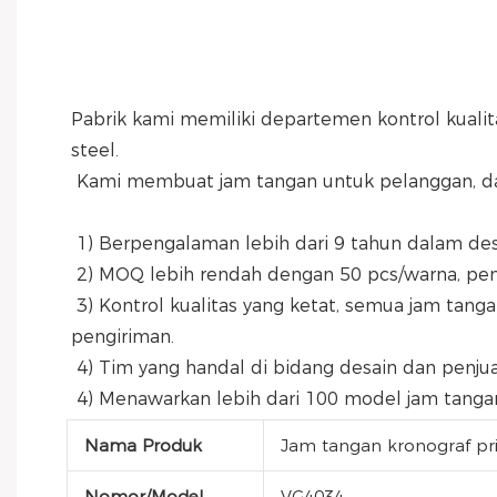
Pabrik kami memiliki departemen kontrol kualit
steel.
 Kami membuat jam tangan untuk pelanggan, d
 1) Berpengalaman lebih dari 9 tahun dalam d
 2) MOQ lebih rendah dengan 50 pcs/warna, peng
 3) Kontrol kualitas yang ketat, semua jam tangan akan melewati QC, dan dirakit di bengkel bebas debu. Semua jam tangan akan melewati QC sebelum 
pengiriman.
 4) Tim yang handal di bidang desain dan pen
 4) Menawarkan lebih dari 100 model jam tanga
Nama Produk
Jam tangan kronograf pr
Nomor/Model
VG4034