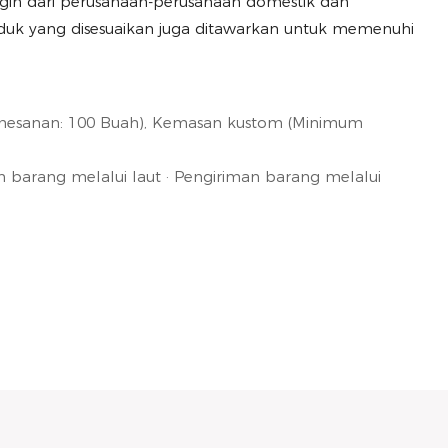
gih dari perusahaan-perusahaan domestik dan
produk yang disesuaikan juga ditawarkan untuk memenuhi
esanan: 100 Buah), Kemasan kustom (Minimum
barang melalui laut · Pengiriman barang melalui