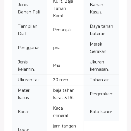
Kulit, Baja
Jenis
Bahan
Ba
Tahan
Bahan Tali:
Kasus:
ka
Karat
Tampilan
Daya tahan
Penunjuk
50
Dial:
baterai:
Merek
Pengguna:
pria
CI
Gerakan:
Jenis
Ukuran
Pria
4
kelamin:
kemasan:
Ukuran tali:
20 mm
Tahan air:
3 
Materi
baja tahan
Ku
Pergerakan:
kasus:
karat 316L
Je
Kaca
ja
Kaca:
Kata kunci:
mineral
Je
jam tangan
Logo: