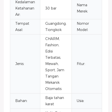
Kedalaman
Nama
Ketahanan
30 bar
O
Merek:
Air:
Tempat
Guangdong,
Nomor
VG
Asal:
Tiongkok
Model:
CHARM,
Ta
Fashion,
Ot
Edisi
Kr
Terbatas,
Ha
Jenis:
Mewah,
Fitur:
Ti
Sport, Jam
Di
Tangan
Ca
Mekanik
Da
Otomatis
Air
Baja tahan
Bahan:
Usia:
20
karat