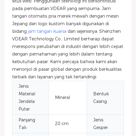
situs web. Penggunaan teknologi ini berkontribusi
pada pembuatan VDEAR yang sempurna. Jam
tangan otomatis pria merek mewah dengan mesin
Jepang dan logo kustom banyak digunakan di
bidang
jam tangan kuarsa
dan sejenisnya. Shenzhen
VDEAR Technology Co., Limited berharap dapat
merespons perubahan di industri dengan lebih cepat
dengan pemahaman yang lebih dalam tentang
kebutuhan pasar. Kami percaya bahwa kami akan
menonjol di pasar global dengan produk berkualitas
terbaik dan layanan yang tak tertandingi.
Jenis
Material
Bentuk
Mineral
Bu
Jendela
Casing:
Putar:
Panjang
Jenis
20 cm
Ge
Tali:
Gesper: