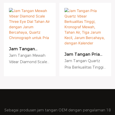
Jam Tangan
Mewah Vdear
Jam Tangan Pria
Jam Tangan Mewah
Diamond Scale
Quartz Vdear
Jam Tangan Quartz
Vdear Diamond Scale
Three Eye Dial
Berkualitas Tinggi,
Pria Berkualitas Tinggi,
Three Eye Dial Tahan
Tahan Air dengan
Kronograf Mewah,
Mewah, Tahan Air, Tiga
Jarum Bercahaya,
Air dengan Jarum
Tahan Air, Tiga
Quartz
Jarum Kecil, Jarum
Pin Kecil, dengan
Bercahaya dan Mesin
Chronograph untuk
Bercahaya, dengan
Jarum Bercahaya dan
Quartz Chronograph
Pria
Kalender
Kalender, dibandingkan
untuk Pria,
dengan produk serupa
dibandingkan dengan
di pasaran, memiliki
produk serupa di
Sebagai produsen jam tangan OEM dengan pengalaman 18
keunggulan luar biasa
pasaran, memiliki