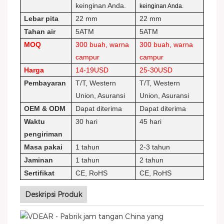
keinginan Anda.
keinginan Anda.
Lebar pita
22 mm
22 mm
Tahan air
5ATM
5ATM
MOQ
300 buah, warna
300 buah, warna
campur
campur
Harga
14-19USD
25-30USD
Pembayaran
T/T, Western
T/T, Western
Union, Asuransi
Union, Asuransi
OEM & ODM
Dapat diterima
Dapat diterima
Waktu
30 hari
45 hari
pengiriman
Masa pakai
1 tahun
2-3 tahun
Jaminan
1 tahun
2 tahun
Sertifikat
CE, RoHS
CE, RoHS
Deskripsi Produk