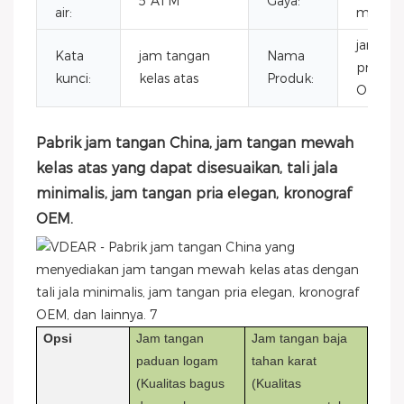
5 ATM
Gaya:
air:
mewah
jam ta
Kata
jam tangan
Nama
pria el
kunci:
kelas atas
Produk:
OEM
Pabrik jam tangan China, jam tangan mewah
kelas atas yang dapat disesuaikan, tali jala
minimalis, jam tangan pria elegan, kronograf
OEM.
Opsi
Jam tangan
Jam tangan baja
paduan logam
tahan karat
(Kualitas bagus
(Kualitas