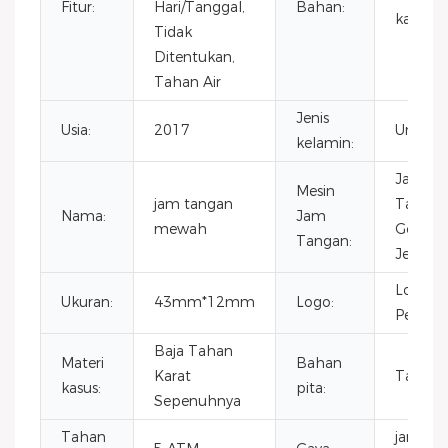
Fitur:
Hari/Tanggal,
Bahan:
karat
Tidak
Ditentukan,
Tahan Air
Jenis
Usia:
2017
Unisex
kelamin:
Jam
Mesin
jam tangan
Tangan
Nama:
Jam
mewah
Gerak
Tangan:
Jepang
Logo
Ukuran:
43mm*12mm
Logo:
Pelang
Baja Tahan
Materi
Bahan
Karat
Tali kuli
kasus:
pita:
Sepenuhnya
Tahan
jam ta