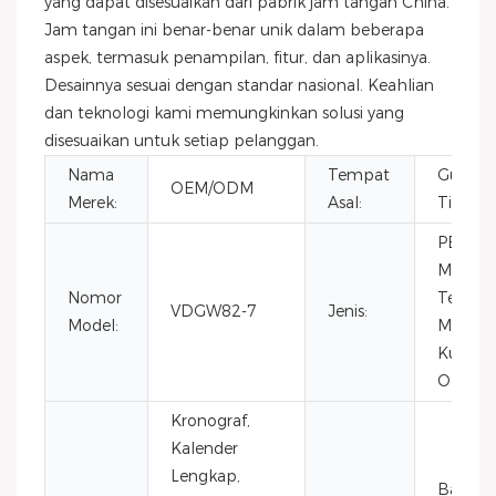
yang dapat disesuaikan dari pabrik jam tangan China.
Jam tangan ini benar-benar unik dalam beberapa
aspek, termasuk penampilan, fitur, dan aplikasinya.
Desainnya sesuai dengan standar nasional. Keahlian
dan teknologi kami memungkinkan solusi yang
disesuaikan untuk setiap pelanggan.
Nama
Tempat
Guangd
OEM/ODM
Merek:
Asal:
Tiongk
PESON
Mode, E
Nomor
Terbata
VDGW82-7
Jenis:
Model:
Mewah
Kuarsa,
Olahra
Kronograf,
Kalender
Lengkap,
Baja ta