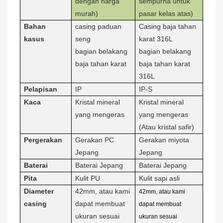
dengan harga
sempurna untuk
murah)
pasar kelas atas)
Bahan
casing paduan
Casing baja tahan
kasus
seng
karat 316L
bagian belakang
bagian belakang
baja tahan karat
baja tahan karat
316L
Pelapisan
IP
IP-S
Kaca
Kristal mineral
Kristal mineral
yang mengeras
yang mengeras
(Atau kristal safir)
Pergerakan
Gerakan PC
Gerakan miyota
Jepang
Jepang
Baterai
Baterai Jepang
Baterai Jepang
Pita
Kulit PU
Kulit sapi asli
Diameter
42mm, atau kami
42mm, atau kami
casing
dapat membuat
dapat membuat
ukuran sesuai
ukuran sesuai