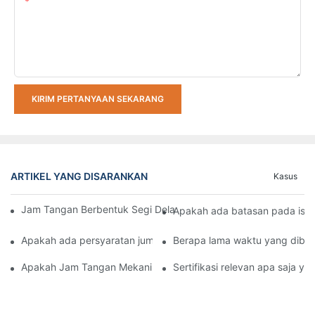
Kandungan
KIRIM PERTANYAAN SEKARANG
ARTIKEL YANG DISARANKAN
Kasus
Jam Tangan Berbentuk Segi Delapan: Seni Desain Jam Tangan 8
Apakah ada batasan pada isi d
Apakah ada persyaratan jumlah pesanan minimum (MOQ) untuk
Berapa lama waktu yang dibu
Apakah Jam Tangan Mekanik Bisa Direndam Air? Bagaimana Ca
Sertifikasi relevan apa saja ya