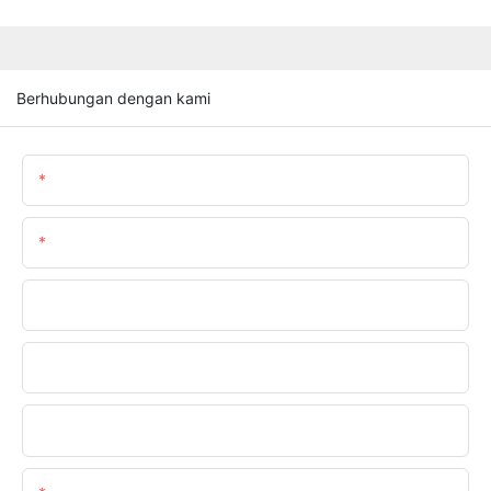
Berhubungan dengan kami
Nama
Surel
Telepon/whatsapp
Nama Perusahaan
Unggah Persyaratan Anda