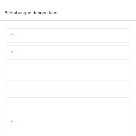
Berhubungan dengan kami
Nama
Surel
Telepon/whatsapp
Nama Perusahaan
Unggah Persyaratan Anda
Kandungan