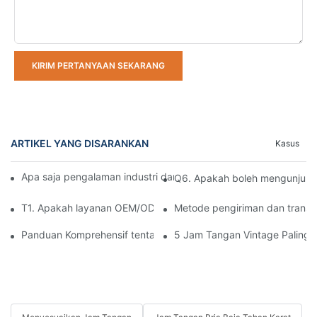
KIRIM PERTANYAAN SEKARANG
ARTIKEL YANG DISARANKAN
Kasus
Apa saja pengalaman industri dan skala produksi perusahaan 
Q6. Apakah boleh mengunjung
T1. Apakah layanan OEM/ODM atau pencetakan logo pelanggan
Metode pengiriman dan transp
Panduan Komprehensif tentang Jenis-Jenis Mesin Jam Tangan
5 Jam Tangan Vintage Paling Ik