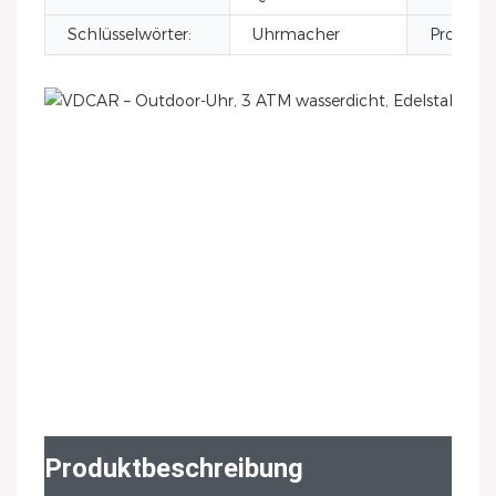
Schlüsselwörter:
Uhrmacher
Produkt
Produktbeschreibung