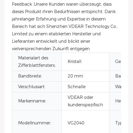
Feedback. Unsere Kunden waren überzeugt, dass
dieses Produkt ihren Bedürfnissen entspricht. Dank
jahrelanger Erfahrung und Expertise in diesem
Bereich hat sich Shenzhen VDEAR Technology Co.,
Limited zu einem etablierten Hersteller und
Lieferanten entwickelt und blickt einer
vielversprechenden Zukunft entgegen.
Materialart des
Kristall
Gehäuse
Zifferblattfensters:
Bandbreite:
20 mm
Bandlän
Verschlussart:
Schnalle
Wasserdic
VDEAR oder
Markenname:
Herkunft
kundenspezifisch
Modellnummer:
VG2040
Typ: