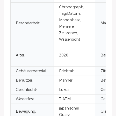
Chronograph,
Tag/Datum,
Mondphase,
Besonderheit:
Material:
Mehrere
Zeitzonen,
Wasserdicht
Alter:
2020
Bandmate
Gehäusematerial:
Edelstahl
Zifferbla
Benutzer:
Männer
Bewegun
Geschlecht:
Luxus
Gehäuse
Wasserfest:
3 ATM
Gehäusem
japanischer
Bewegung:
Glas:
Quarz