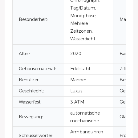
Chronograph,
Tag/Datum,
Mondphase,
Besonderheit:
Material:
Mehrere
Zeitzonen,
Wasserdicht
Alter:
2020
Bandmate
Gehäusematerial:
Edelstahl
Zifferbla
Benutzer:
Männer
Bewegun
Geschlecht:
Luxus
Gehäuse
Wasserfest:
3 ATM
Gehäusem
automatische
Bewegung:
Glas:
mechanische
Armbanduhren
Schlüsselwörter:
Produkt