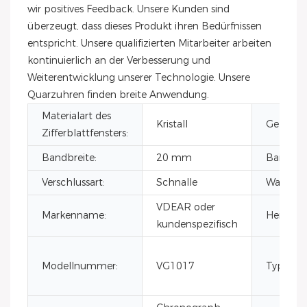
wir positives Feedback. Unsere Kunden sind
überzeugt, dass dieses Produkt ihren Bedürfnissen
entspricht. Unsere qualifizierten Mitarbeiter arbeiten
kontinuierlich an der Verbesserung und
Weiterentwicklung unserer Technologie. Unsere
Quarzuhren finden breite Anwendung.
Materialart des
Kristall
Gehäuse
Zifferblattfensters:
Bandbreite:
20 mm
Bandbrei
Verschlussart:
Schnalle
Wasserdic
VDEAR oder
Markenname:
Herkunft
kundenspezifisch
Modellnummer:
VG1017
Typ: