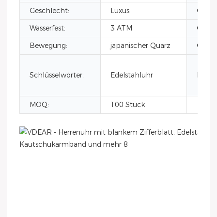
Geschlecht:
Luxus
Gehäu
Wasserfest:
3 ATM
Gehäu
Bewegung:
japanischer Quarz
Glas:
Schlüsselwörter:
Edelstahluhr
Produ
MOQ:
100 Stück