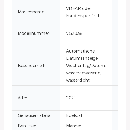
VDEAR oder
Markenname:
Herkun
kundenspezifisch
Modellnummer:
VG2038
Typ:
Automatische
Datumsanzeige,
Besonderheit:
Wochentag/Datum,
Materi
wasserabweisend,
wasserdicht
Alter:
2021
Bandm
Gehäusematerial:
Edelstahl
Ziffer
Benutzer:
Männer
Bewe