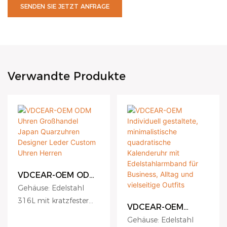
SENDEN SIE JETZT ANFRAGE
Verwandte Produkte
VDCEAR-OEM ODM
Uhren Großhandel
Gehäuse: Edelstahl
Japan Quarzuhren
316L mit kratzfester
Designer Leder
VDCEAR-OEM
Beschichtung;
Custom Uhren
Individuell
Gehäuse: Edelstahl
Herren
Zifferblatt: Hydraulisch