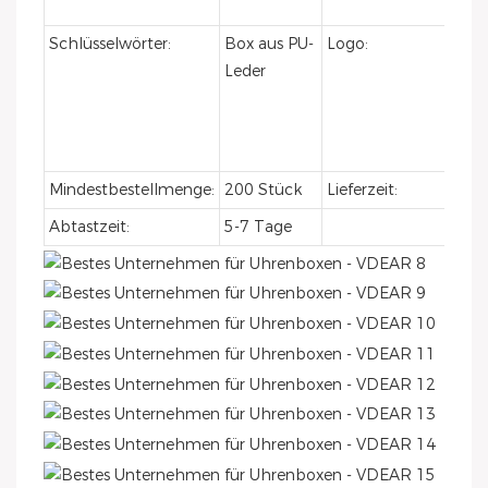
Wun
Schlüsselwörter:
Box aus PU-
Logo:
kan
Leder
Ihr
indi
Log
anfe
Mindestbestellmenge:
200 Stück
Lieferzeit:
50 
Abtastzeit:
5-7 Tage