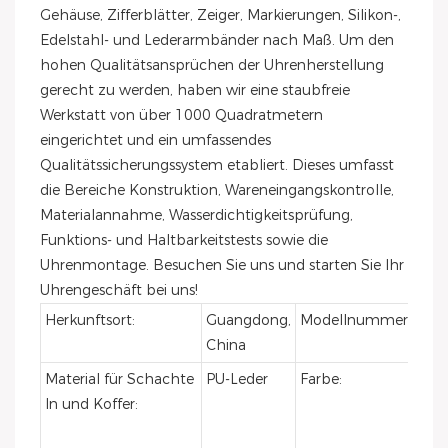
Gehäuse, Zifferblätter, Zeiger, Markierungen, Silikon-,
Edelstahl- und Lederarmbänder nach Maß. Um den
hohen Qualitätsansprüchen der Uhrenherstellung
gerecht zu werden, haben wir eine staubfreie
Werkstatt von über 1000 Quadratmetern
eingerichtet und ein umfassendes
Qualitätssicherungssystem etabliert. Dieses umfasst
die Bereiche Konstruktion, Wareneingangskontrolle,
Materialannahme, Wasserdichtigkeitsprüfung,
Funktions- und Haltbarkeitstests sowie die
Uhrenmontage. Besuchen Sie uns und starten Sie Ihr
Uhrengeschäft bei uns!
Herkunftsort:
Guangdong,
Modellnummer:
VB
China
Material für Schachte
PU-Leder
Farbe:
Sch
ln und Koffer:
oder
and