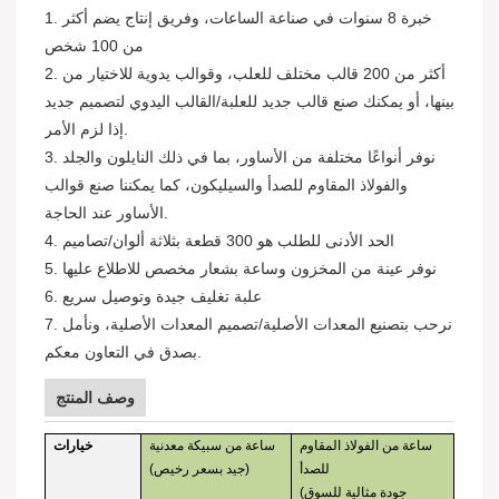
1. خبرة 8 سنوات في صناعة الساعات، وفريق إنتاج يضم أكثر
من 100 شخص
2. أكثر من 200 قالب مختلف للعلب، وقوالب يدوية للاختيار من
بينها، أو يمكنك صنع قالب جديد للعلبة/القالب اليدوي لتصميم جديد
إذا لزم الأمر.
3. نوفر أنواعًا مختلفة من الأساور، بما في ذلك النايلون والجلد
والفولاذ المقاوم للصدأ والسيليكون، كما يمكننا صنع قوالب
الأساور عند الحاجة.
4. الحد الأدنى للطلب هو 300 قطعة بثلاثة ألوان/تصاميم
5. نوفر عينة من المخزون وساعة بشعار مخصص للاطلاع عليها
6. علبة تغليف جيدة وتوصيل سريع
7. نرحب بتصنيع المعدات الأصلية/تصميم المعدات الأصلية، ونأمل
بصدق في التعاون معكم.
وصف المنتج
ساعة من الفولاذ المقاوم
ساعة من سبيكة معدنية
خيارات
للصدأ
(جيد بسعر رخيص)
(جودة مثالية للسوق