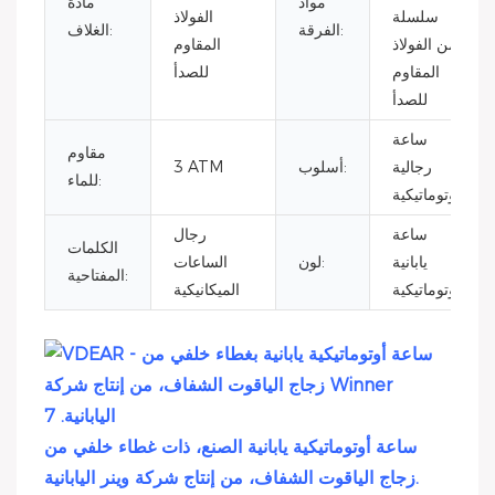
مواد
مادة
سلسلة
الفولاذ
الفرقة:
الغلاف:
من الفولاذ
المقاوم
المقاوم
للصدأ
للصدأ
ساعة
مقاوم
رجالية
أسلوب:
3 ATM
للماء:
أوتوماتيكية
ساعة
رجال
الكلمات
يابانية
لون:
الساعات
المفتاحية:
أوتوماتيكية
الميكانيكية
ساعة أوتوماتيكية يابانية الصنع، ذات غطاء خلفي من
زجاج الياقوت الشفاف، من إنتاج شركة وينر اليابانية.