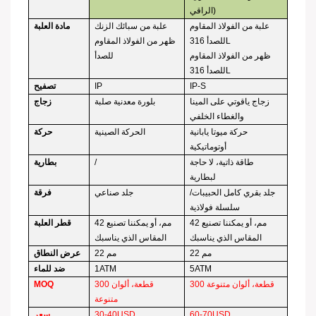
الراقي)
علبة من الفولاذ المقاوم
علبة من سبائك الزنك
مادة العلبة
للصدأ 316L
ظهر من الفولاذ المقاوم
ظهر من الفولاذ المقاوم
للصدأ
للصدأ 316L
IP-S
IP
تصفيح
زجاج ياقوتي على المينا
بلورة معدنية صلبة
زجاج
والغطاء الخلفي
حركة ميوتا يابانية
الحركة الصينية
حركة
أوتوماتيكية
طاقة ذاتية، لا حاجة
/
بطارية
لبطارية
جلد بقري كامل الحبيبات/
جلد صناعي
فرقة
سلسلة فولاذية
42 مم، أو يمكننا تصنيع
42 مم، أو يمكننا تصنيع
قطر العلبة
المقاس الذي يناسبك
المقاس الذي يناسبك
22 مم
22 مم
عرض النطاق
5ATM
1ATM
ضد للماء
300 قطعة، ألوان متنوعة
300 قطعة، ألوان
MOQ
متنوعة
60-70USD
30-40USD
سعر