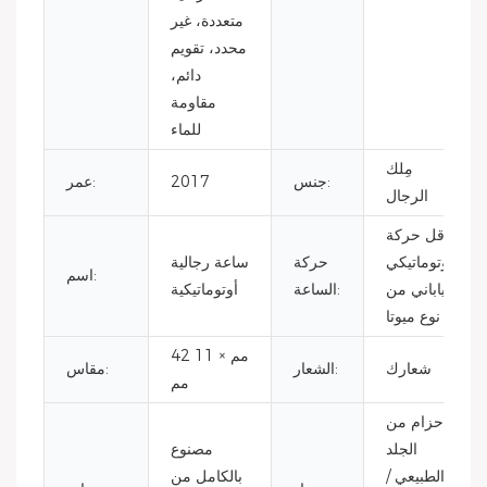
متعددة، غير
محدد، تقويم
دائم،
مقاومة
للماء
مِلك
جنس:
2017
عمر:
الرجال
ناقل حركة
أوتوماتيكي
حركة
ساعة رجالية
اسم:
ياباني من
الساعة:
أوتوماتيكية
نوع ميوتا
42 مم × 11
شعارك
الشعار:
مقاس:
مم
حزام من
الجلد
مصنوع
الطبيعي /
بالكامل من