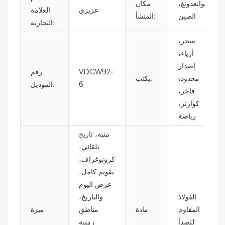
قوانغدونغ،
مكان
عزيزي
العلامة
الصين
المنشأ:
التجارية:
سحر،
أزياء،
إصدار
VDGW92-
رقم
محدود،
يكتب:
6
الموديل:
فاخر،
كوارتز،
رياضة
منبه، تاريخ
تلقائي،
كرونوغراف،
تقويم كامل،
عرض اليوم
الفولاذ
والتاريخ،
المقاوم
مادة:
مناطق
ميزة:
للصدأ
زمنية