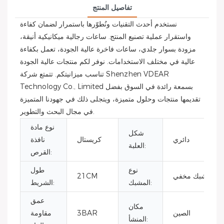
تفاصيل المنتج
نستخدم أحدث التقنيات ونُطوّرها باستمرار لضمان كفاءة
واستقرار عملية تصنيع المنتج. ساعات رجالية ميكانيكية أنيقة،
مزودة بسوار جلدي، ساعات فاخرة عالية الجودة، تعمل بكفاءة
عالية في مختلف الاستخدامات. نوفر لكم منتجات عالية الجودة
تناسب ميزانيتكم. تتمتع شركة Shenzhen VDEAR
Technology Co., Limited بسمعة رائدة في السوق بفضل
تقديمها منتجات وحلول متميزة، ويتجلى ذلك في جهودنا المتميزة
في مجال البحث والتطوير.
نوع مادة
شكل
دائري
كريستال
نافذة
العلبة:
القرص:
نوع
طول
مشبك مخفي
21CM
المشبك:
الشريط:
عمق
مكان
الصين
3BAR
مقاومة
المنشأ: