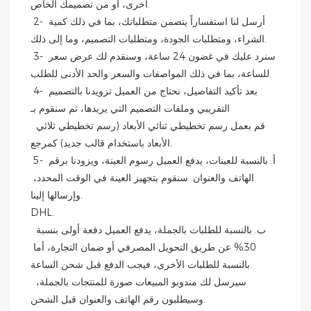
أخرى، أو من تصميمك الخاص.
 2- أرسل لنا استفساراً يتضمن متطلباتك، بما في ذلك كمية 
الشراء، ومتطلبات الجودة، ومتطلبات التصميم، وما إلى ذلك.
 3- سنرد عليك في غضون 24 ساعة، وسنقدم لك عرض سعر 
للساعة، بما في ذلك المواصفات والسعر والحد الأدنى للطلب.
 4- بعد تأكيد التفاصيل، نحتاج من العميل تزويدنا بالتصميم 
التقريبي وملفات التصميم التي يريدها، ثم سنقوم بـ
 قم بعمل رسم تخطيطي ثنائي الأبعاد (رسم تخطيطي ثلاثي 
الأبعاد باستخدام قالب جديد) كمرجع.
 5- أ. بالنسبة للعينات، يدفع العميل رسوم العينة، ويزودنا برقم 
الهاتف والعنوان. سنقوم بتجهيز العينة في الوقت المحدد، 
وإرسالها إلينا.
DHL.
 ب. بالنسبة للطلبات بالجملة، يدفع العميل دفعة أولى بنسبة 
30% عن طريق التحويل المصرفي أو ضمان التجارة، أما 
بالنسبة للطلبات الأخرى، فيجب الدفع قبل شحن الساعة.
 سيرسل لك مندوبو المبيعات صورة للمنتجات بالجملة، 
وسيطلبون رقم الهاتف والعنوان قبل الشحن.