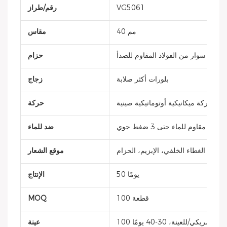
VG5061
رقم/طراز
40 مم
مقاس
يعي / سوار من الفولاذ المقاوم للصدأ
حزام
بلورات أكثر صلابة
زجاج
حركة ميكانيكية أوتوماتيكية صينية
حركة
مقاوم للماء حتى 3 ضغط جوي
ضد للماء
، التاج، الغطاء الخلفي، الإبزيم، الحزام
موقع الشعار
50 يومًا
الإنتاج
100 قطعة
MOQ
10 دولار أمريكي/للعينة، 30-40 يومًا
عينة