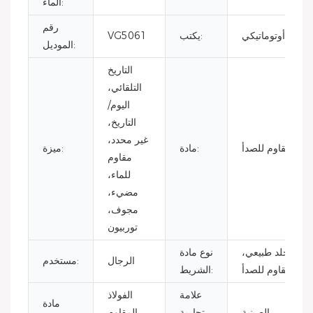
الماء:
رقم
عمال، أوتوماتيكي
يكتب:
VG5061
الموديل:
التاريخ
التلقائي،
اليوم/
التاريخ،
غير محدد،
ولاذ المقاوم للصدأ
مادة:
ميزة:
مقاوم
للماء،
مضيء،
مجوف،
توربيون
ساح، جلد طبيعي،
نوع مادة
الرجال
مستخدم:
ولاذ مقاوم للصدأ
الشريط:
علامة
الفولاذ
مادة
الصينية
تجارية
المقاوم