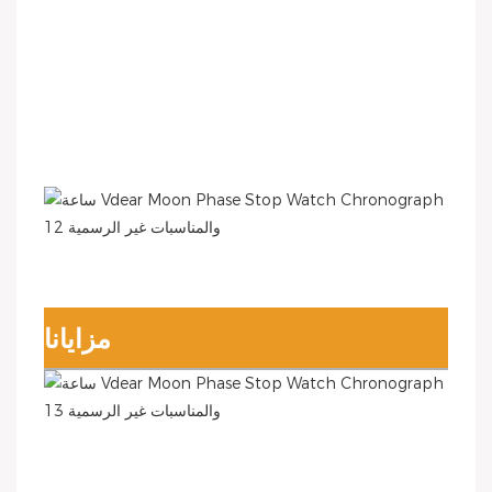
مزايانا