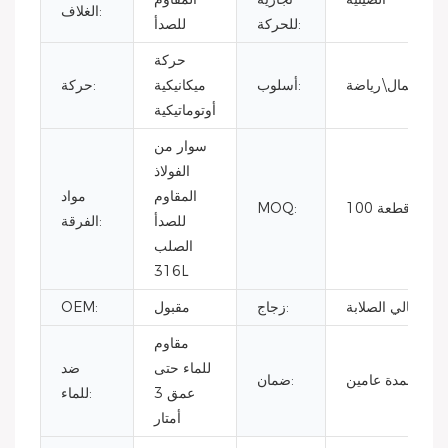
الغلاف:
للحركة:
للصدأ
حركة
يكية\أعمال\رياضة
أسلوب:
ميكانيكية
حركة:
أوتوماتيكية
سوار من
الفولاذ
المقاوم
مواد
100 قطعة
MOQ:
للصدأ
الفرقة:
الصلب
316L
جاج عالي الصلابة
زجاج:
مقبول
OEM:
مقاوم
للماء حتى
ضد
مان لمدة عامين
ضمان:
عمق 3
للماء:
أمتار