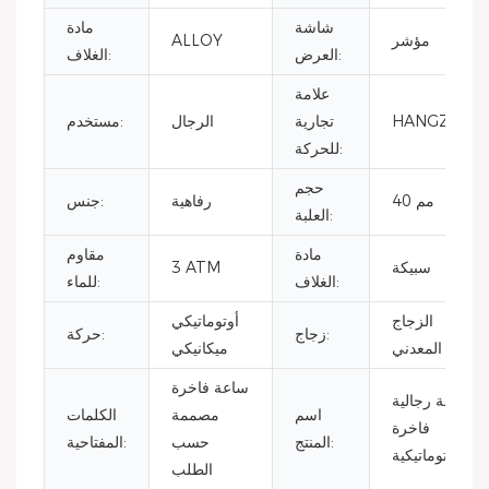
شاشة
مادة
مؤشر
ALLOY
العرض:
الغلاف:
علامة
HANGZHOU
تجارية
الرجال
مستخدم:
للحركة:
حجم
40 مم
رفاهية
جنس:
العلبة:
مادة
مقاوم
سبيكة
3 ATM
الغلاف:
للماء:
الزجاج
أوتوماتيكي
زجاج:
حركة:
المعدني
ميكانيكي
ساعة فاخرة
ساعة رجالية
اسم
مصممة
الكلمات
فاخرة
المنتج:
حسب
المفتاحية:
أوتوماتيكية
الطلب