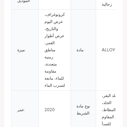
الموديل:
رجالية
كرونوغراف،
عرض اليوم
والتاريخ،
عرض أطوار
القمر،
ALLOY
مادة:
مناطق
ميزة:
زمنية
متعددة،
مقاومة
للماء، مانعة
لتسرب الماء
جلد البقر،
الجلد،
نوع مادة
المطاط،
2020
عمر:
الشريط:
الفولاذ المقاوم
للصدأ