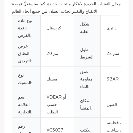
مجال التقنيات الجديدة لابتكار منتجات جديدة. كما سنستغلّ فرصة
الانفتاح والتغيير لجذب العملاء من جميع أنحاء العالم.
نوع مادة
شكل
دائري
كريستال
نافذة
العلبة:
القرص:
عرض
طول
22 سم
20 مم
النطاق
الشريط:
الترددي:
عمق
نوع
3BAR
مقاومة
مشبك
المشبك:
الماء:
VDEAR أو
اسم
مكان
الصين
حسب
العلامة
المنشأ:
الطلب
التجارية:
أزياء، فخامة،
رقم
أعمال، ساعات
يكتب:
VG5037