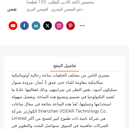
مخصص (الحد الأدنى للطلب: 100 قطعة)
دعم الشحن البحري · الشحن البري
شحن:
تفاصيل المنتج
يشتري الناس من مختلف الخلفيات ساعة رجالية أوتوماتيكية
ميكانيكية مقاومة للماء حتى عمق 3 أمتار، مزودة بسوار
سيليكون أسود، بغض النظر عن ميزانيتهم، وذلك لفعاليتها. عادةً ما
تُعتمد التكنولوجيا في تصميم وتصنيع هذه الساعة. وبفضل سهولة
استخدامها وعمليتها، تُعدّ هذه الساعة شائعة في مجال ساعات
الكوارتز. شركة Shenzhen VDEAR Technology Co.,
Limited هي شركة نامية ذات طموح كبير لتصبح من أكثر
الشركات تنافسية في السوق. سنواصل البحث والتطوير في