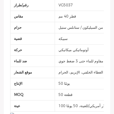
VG5037
رقم/طراز
قطر 40 مم
مقاس
سوار من السيليكون / ستانلس ستيل
حزام
سبيكة
قضية
أوتوماتيكي ميكانيكي
حركة
مقاوم للماء حتى 3 ضغط جوي
ضد للماء
، التاج، الغطاء الخلفي، الإبزيم، الحزام
موقع الشعار
50 يومًا
الإنتاج
50 قطعة
MOQ
100 دولار أمريكي/للعينة، 50 يومًا
عينة