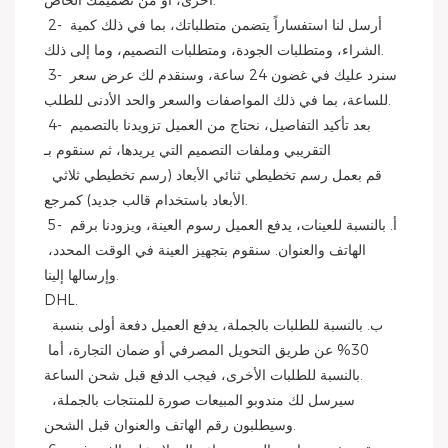
أخرى، أو من تصميمك الخاص.
 2- أرسل لنا استفساراً يتضمن متطلباتك، بما في ذلك كمية 
الشراء، ومتطلبات الجودة، ومتطلبات التصميم، وما إلى ذلك.
 3- سنرد عليك في غضون 24 ساعة، وسنقدم لك عرض سعر 
للساعة، بما في ذلك المواصفات والسعر والحد الأدنى للطلب.
 4- بعد تأكيد التفاصيل، نحتاج من العميل تزويدنا بالتصميم 
التقريبي وملفات التصميم التي يريدها، ثم سنقوم بـ
 قم بعمل رسم تخطيطي ثنائي الأبعاد (رسم تخطيطي ثلاثي 
الأبعاد باستخدام قالب جديد) كمرجع.
 5- أ. بالنسبة للعينات، يدفع العميل رسوم العينة، ويزودنا برقم 
الهاتف والعنوان. سنقوم بتجهيز العينة في الوقت المحدد، 
وإرسالها إلينا.
DHL.
 ب. بالنسبة للطلبات بالجملة، يدفع العميل دفعة أولى بنسبة 
30% عن طريق التحويل المصرفي أو ضمان التجارة، أما 
بالنسبة للطلبات الأخرى، فيجب الدفع قبل شحن الساعة.
 سيرسل لك مندوبو المبيعات صورة للمنتجات بالجملة، 
وسيطلبون رقم الهاتف والعنوان قبل الشحن.