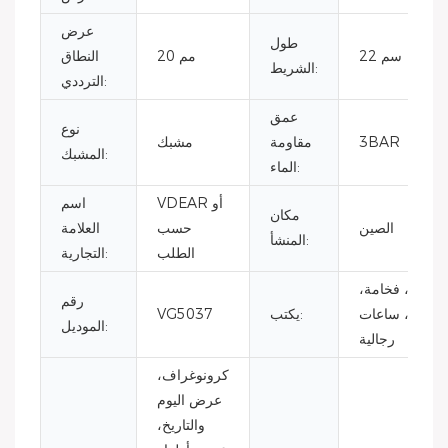
عرض
طول
22 سم
20 مم
النطاق
الشريط:
الترددي:
عمق
نوع
3BAR
مقاومة
مشبك
المشبك:
الماء:
VDEAR أو
اسم
مكان
الصين
حسب
العلامة
المنشأ:
الطلب
التجارية:
أزياء، فخامة،
رقم
أعمال، ساعات
يكتب:
VG5037
الموديل:
رجالية
كرونوغراف،
عرض اليوم
والتاريخ،