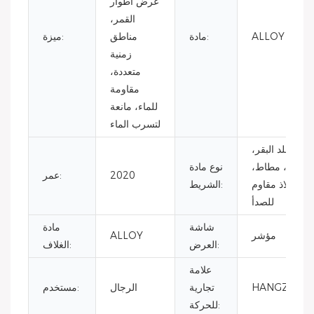
عرض أطوار
القمر،
ALLOY
مادة:
مناطق
ميزة:
زمنية
متعددة،
مقاومة
للماء، مانعة
لتسرب الماء
جلد البقر،
جلد، مطاط،
نوع مادة
2020
عمر:
فولاذ مقاوم
الشريط:
للصدأ
شاشة
مادة
مؤشر
ALLOY
العرض:
الغلاف:
علامة
HANGZHOU
تجارية
الرجال
مستخدم:
للحركة: