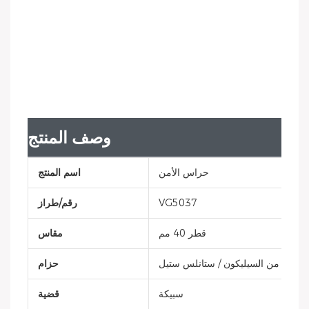
وصف المنتج
حراس الأمن
اسم المنتج
VG5037
رقم/طراز
قطر 40 مم
مقاس
سوار من السيليكون / ستانلس ستيل
حزام
سبيكة
قضية