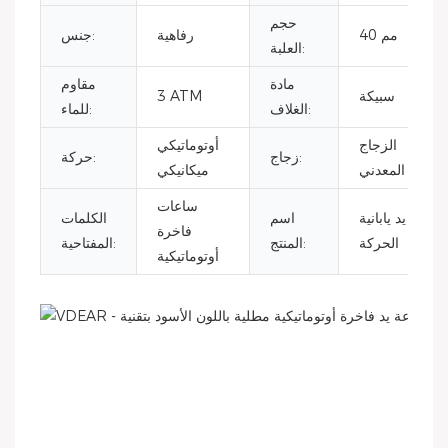
حجم
40 مم
رفاهية
جنس:
العلبة:
مادة
مقاوم
سبيكة
3 ATM
الغلاف:
للماء:
الزجاج
أوتوماتيكي
زجاج:
حركة:
المعدني
ميكانيكي
ساعات
ساعة يد يابانية
اسم
الكلمات
فاخرة
الحركة
المنتج:
المفتاحية:
أوتوماتيكية