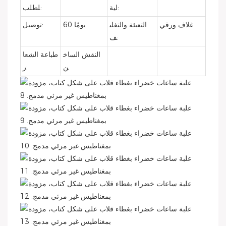
لية:
لطلب:
غلاف ورقي
التعبئة والتغلي
60 يومًا
توصيل:
ف:
النقش الساخ
طباعة الشعا
ن
ر: