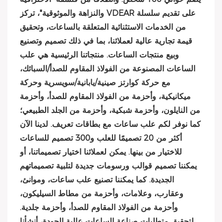
والنزاهة والموثوقية"، تركز VDEAR على تقديم سلسلة
من الخدمات الاستثنائية المتعلقة بالساعات، وتحقيق
قيمة تجارية عالية لعملائنا، بما في ذلك تصميم وتصنيع
وبيع منتجات الساعات. منتجاتنا الرئيسية هي علب
الساعات المصنوعة من الفولاذ المقاوم للصدأ/السبائك،
مع حركة كوارتز صينية/يابانية/سويسرية وحركة
ميكانيكية، وأحزمة من الفولاذ المقاوم للصدأ، وأحزمة
من النايلون، وأحزمة شبكية، وأحزمة من الجلد الطبيعي؛
كما نوفر لكم علب ساعات مع بطاقات تعريف. لدينا الآن
أكثر من 20 تصميمًا للعلب و300 تصميم للساعات
للاختيار من بينها. يمكن لعملائنا اختيار تصميماتنا، أو
يمكننا تصميم قوالب ورسومات جديدة لتلبية تصميماتهم
الجديدة. كما يمكننا تصنيع علب ساعات، وموانئ،
وعقارب، وعلامات، وأحزمة من مطاط السيليكون،
وأحزمة من الفولاذ المقاوم للصدأ، وأحزمة جلدية.
لتحقيق متطلبات صناعة الساعات عالية الجودة، أنشأنا