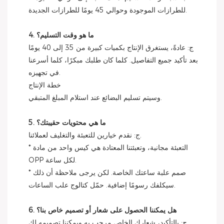
للطرازات الموجودة وحوالي 45 يومًا للطرازات الجديدة.
4. ما هو وقت التسليم؟
ج: عادةً، يستغرق الإنتاج بكميات كبيرة من 35 إلى 40 يومًا
بعد تأكيد جميع التفاصيل. كلما كان طلبك مبكرًا، كلما أسرعنا
في تجهيزه.
خطة الإنتاج
وسيتم تسليم البضائع عند استلام المبلغ المتبقي.
5. ما هي محتويات حقيبتك؟
ج: نقدم خيارين للتعبئة والتغليف لعملائنا.
* التعبئة مجانية، وتعبئتنا المعتادة هي كيس واحد من مادة
OPP لكل ساعة.
* صمم علبة ساعتك الخاصة. لكن يرجى ملاحظة أن ذلك
سيكلفك رسومًا إضافية. حمّل كتالوج علب الساعات.
6. هل يمكننا الحصول على شعار أو تصميم خاص بنا؟
ج: بالتأكيد، شعارك الخاص مرحب به ويمكننا تصميمه لك