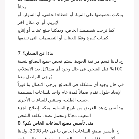
مجاناً.
يمكنك تخصيصها على المينا، أو الغطاء الخلفي، أو السوار، أو
الإبزيم، أو أي مكان آخر.
كما نرحب بتصميمك الخاص، ويمكننا صنع عينات أو إنتاج
كميات كبيرة وفقًا للعينات أو التصميمات التي تقدمها.
7. ماذا عن الضمان؟
ج: لدينا قسم مراقبة الجودة. سيتم فحص جميع البضائع بنسبة
100% قبل الشحن. في حال وجود أي مشاكل بعد الاستلام،
يُرجى التواصل معنا.
في حال وجود أي مشكلة في البضائع، يرجى الاتصال بنا فوراً
لإيجاد حلول. نقدم ضماناً لمدة عام واحد للساعات المصممة
حسب الطلب، وسنتين للساعات الأخرى.
يبدأ سريان هذا العرض من تاريخ التسليم. يمكننا إصلاح الجزء
المعيب مجانًا ونتحمل نصف تكلفة الشحن.
8: متى تأسس مصنع الساعات الخاص بكم؟
ج: تأسس مصنع الساعات الخاص بنا في عام 2008، ولدينا
أكثر من 10 سنوات من الخبرة المهنية في مجال صناعة