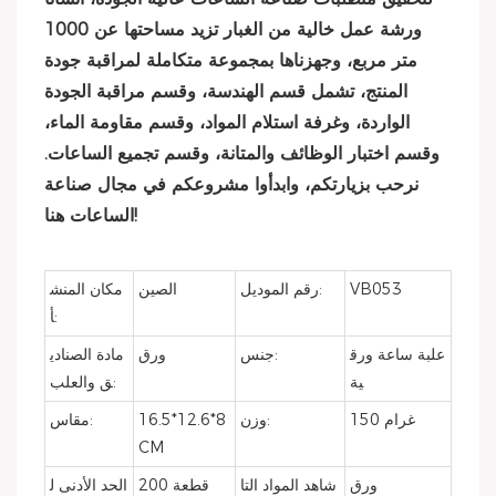
ورشة عمل خالية من الغبار تزيد مساحتها عن 1000
متر مربع، وجهزناها بمجموعة متكاملة لمراقبة جودة
المنتج، تشمل قسم الهندسة، وقسم مراقبة الجودة
الواردة، وغرفة استلام المواد، وقسم مقاومة الماء،
وقسم اختبار الوظائف والمتانة، وقسم تجميع الساعات.
نرحب بزيارتكم، وابدأوا مشروعكم في مجال صناعة
الساعات هنا!
VB053
رقم الموديل:
الصين
مكان المنش
أ:
علبة ساعة ورق
جنس:
ورق
مادة الصنادي
ية
ق والعلب:
150 غرام
وزن:
16.5*12.6*8
مقاس:
CM
ورق
شاهد المواد التا
200 قطعة
الحد الأدنى ل