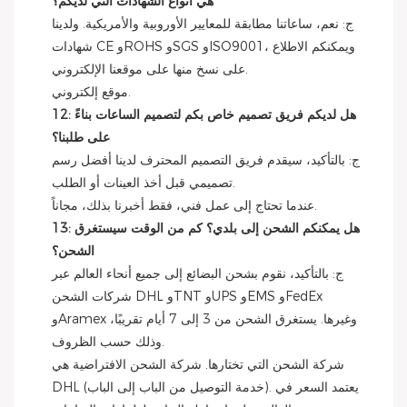
هي أنواع الشهادات التي لديكم؟
ج: نعم، ساعاتنا مطابقة للمعايير الأوروبية والأمريكية. ولدينا
شهادات CE وROHS وSGS وISO9001، ويمكنكم الاطلاع
على نسخ منها على موقعنا الإلكتروني.
موقع إلكتروني.
12: هل لديكم فريق تصميم خاص بكم لتصميم الساعات بناءً
على طلبنا؟
ج: بالتأكيد، سيقدم فريق التصميم المحترف لدينا أفضل رسم
تصميمي قبل أخذ العينات أو الطلب.
عندما تحتاج إلى عمل فني، فقط أخبرنا بذلك، مجاناً.
13: هل يمكنكم الشحن إلى بلدي؟ كم من الوقت سيستغرق
الشحن؟
ج: بالتأكيد، نقوم بشحن البضائع إلى جميع أنحاء العالم عبر
شركات الشحن DHL وTNT وUPS وEMS وFedEx
وAramex وغيرها. يستغرق الشحن من 3 إلى 7 أيام تقريبًا،
وذلك حسب الظروف.
شركة الشحن التي تختارها. شركة الشحن الافتراضية هي
DHL (خدمة التوصيل من الباب إلى الباب). يعتمد السعر في