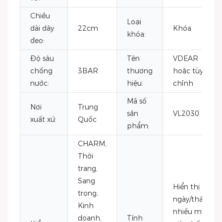
Chiều
Loại
dài dây
22cm
Khóa
khóa:
đeo:
Độ sâu
Tên
VDEAR
chống
3BAR
thương
hoặc tùy
nước:
hiệu:
chỉnh
Mã số
Nơi
Trung
sản
VL2030
xuất xứ:
Quốc
phẩm:
CHARM,
Thời
trang,
Sang
Hiển thị
trọng,
ngày/tháng,
Kinh
nhiều múi
doanh,
Tính