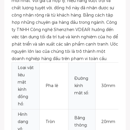
mới nhất. Với giá cả hợp lý, hiệu năng vượt trội và
chất lượng tuyệt vời, đồng hồ này đã nhận được sự
công nhận rộng rãi từ khách hàng. Bằng cách tập
hợp những chuyên gia hàng đầu trong ngành, Công
ty TNHH Công nghệ Shenzhen VDEAR hướng đến
việc tận dụng tối đa trí tuệ và kinh nghiệm của họ để
phát triển và sản xuất các sản phẩm cạnh tranh. Ước
nguyện lớn lao của chúng tôi là trở thành một
doanh nghiệp hàng đầu trên phạm vi toàn cầu.
Loại vật
liệu
Đường
mặt
Pha lê
kính
30mm
kính
mặt số:
đồng
hồ:
Hình
Băng
dạng
Tròn
20mm
thông:
vỏ: