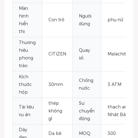
Màn
hình
Người
Con trỏ
phụ nữ
hiển
dùng:
thị:
Thương
hiệu
Quay
CITIZEN
Malachite
phong
số:
trào:
Kích
Chống
thước
30mm
3 ATM
nước:
hộp:
thép
Sự
Tài liệu
thạch anh
không
chuyển
vụ án:
Nhật Bản
gỉ
động:
Dây
Da bê
MOQ:
300
đeo: