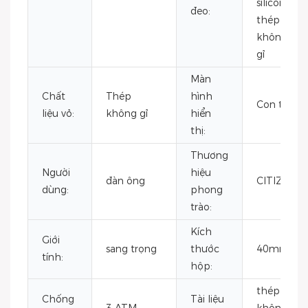
silicon,
đeo:
thép
không
gỉ
Màn
Chất
Thép
hình
Con trỏ
liệu vỏ:
không gỉ
hiển
thị:
Thương
Người
hiệu
đàn ông
CITIZEN
dùng:
phong
trào:
Kích
Giới
sang trọng
thước
40mm
tính:
hộp:
thép
Chống
Tài liệu