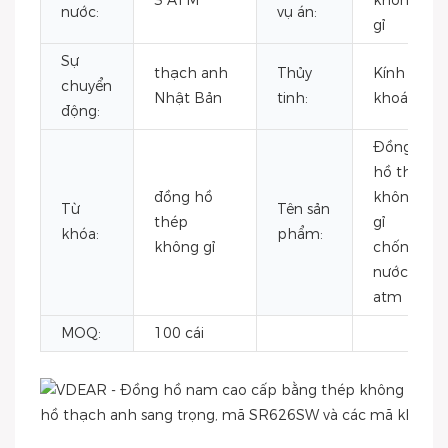
3 ATM
không
nước:
vụ án:
gỉ
Sự
thạch anh
Thủy
Kính
chuyển
Nhật Bản
tinh:
khoáng
động:
Đồng
hồ thép
đồng hồ
không
Từ
Tên sản
thép
gỉ
khóa:
phẩm:
không gỉ
chống
nước 5
atm
MOQ:
100 cái