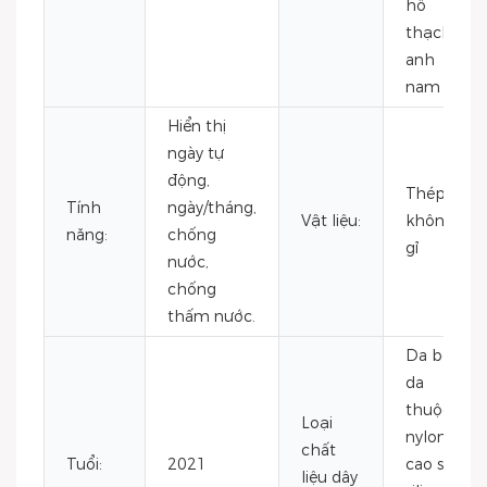
hồ
thạch
anh
nam
Hiển thị
ngày tự
động,
Thép
Tính
ngày/tháng,
Vật liệu:
không
năng:
chống
gỉ
nước,
chống
thấm nước.
Da bò,
da
thuộc,
Loại
nylon,
chất
Tuổi:
2021
cao su,
liệu dây