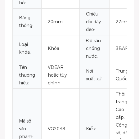
hồ:
Chiều
Băng
20mm
dài dây
22cm
thông:
đeo:
Độ sâu
Loại
Khóa
chống
3BAR
khóa:
nước:
Tên
VDEAR
Nơi
Trung
thương
hoặc tùy
xuất xứ:
Quốc
hiệu:
chỉnh
Thời
trang,
Cao
cấp,
Mã số
Công
sản
VG2038
Kiểu:
sở, đồng
phẩm: