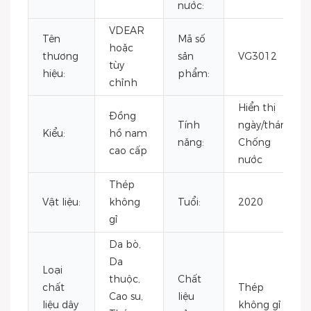
nước:
VDEAR
Tên
Mã số
hoặc
thương
sản
VG3012
tùy
hiệu:
phẩm:
chỉnh
Hiển thị
Đồng
Tính
ngày/tháng,
Kiểu:
hồ nam
năng:
Chống
cao cấp
nước
Thép
Vật liệu:
không
Tuổi:
2020
gỉ
Da bò,
Da
Loại
thuộc,
Chất
chất
Thép
Cao su,
liệu
liệu dây
không gỉ