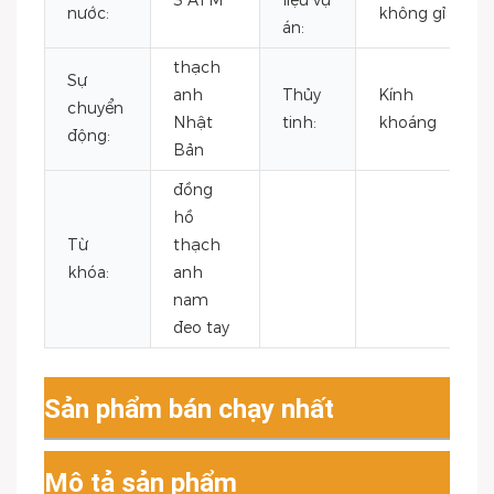
3 ATM
liệu vụ
nước:
không gỉ
án:
thạch
Sự
anh
Thủy
Kính
chuyển
Nhật
tinh:
khoáng
động:
Bản
đồng
hồ
Từ
thạch
khóa:
anh
nam
đeo tay
Sản phẩm bán chạy nhất
Mô tả sản phẩm