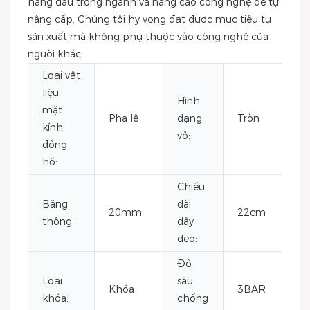
hàng đầu trong ngành và nâng cao công nghệ để tự
nâng cấp. Chúng tôi hy vọng đạt được mục tiêu tự
sản xuất mà không phụ thuộc vào công nghệ của
người khác.
Loại vật
liệu
Hình
mặt
Pha lê
dạng
Tròn
kính
vỏ:
đồng
hồ:
Chiều
Băng
dài
20mm
22cm
thông:
dây
đeo:
Độ
Loại
sâu
Khóa
3BAR
khóa:
chống