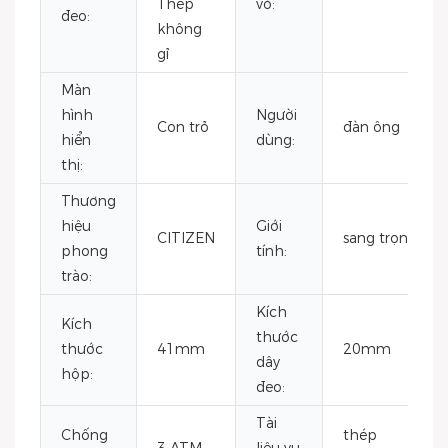
Thép
vỏ:
đeo:
không
gỉ
Màn
hình
Người
Con trỏ
đàn ông
hiển
dùng:
thị:
Thương
hiệu
Giới
CITIZEN
sang trọng
phong
tính:
trào:
Kích
Kích
thước
thước
41mm
20mm
dây
hộp:
đeo:
Tài
Chống
thép