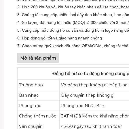
2. Hơn 200 khuôn vỏ, khuôn tay khác nhau để lựa chọn, hoặc
3. Chúng tôi cung cấp nhiều loại dây đeo khác nhau, bao gồm 
4. Số lượng đặt hàng tối thiểu (MOQ) là 300 chiếc với 3 màu/
5. Cung cấp mẫu đồng hồ có sẵn và đồng hồ in logo riêng đ
6. Hộp đóng gói tốt và giao hàng nhanh chóng
7. Chào mừng quý khách đặt hàng OEM/ODM, chúng tôi châ
Mô tả sản phẩm
Đồng hồ nữ cơ tự động không dùng pi
Trường hợp
Vỏ bằng thép không gỉ, nắp lưng
Ban nhạc
Dây chuyền thép không gỉ
Phong trào
Phong trào Nhật Bản
Chống thấm nước
3ATM (Đã kiểm tra khả năng chốn
Vận chuyển
45-50 ngày sau khi thanh toán