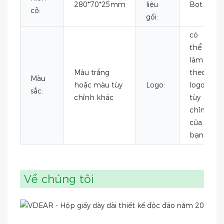
280*70*25mm
liệu
Bọt
cỡ:
gối:
có
thể
làm
Màu trắng
theo
Màu
hoặc màu tùy
Logo:
logo
sắc:
chỉnh khác
tùy
chỉnh
của
bạn.
Về chúng tôi