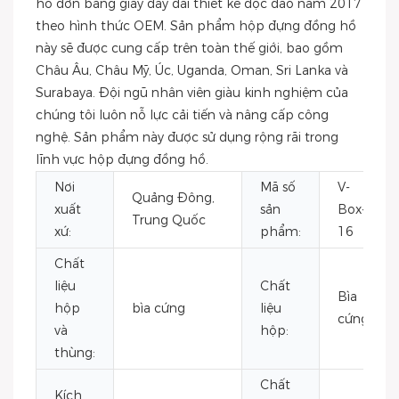
hồ đơn bằng giấy dày dài thiết kế độc đáo năm 2017
theo hình thức OEM. Sản phẩm hộp đựng đồng hồ
này sẽ được cung cấp trên toàn thế giới, bao gồm
Châu Âu, Châu Mỹ, Úc, Uganda, Oman, Sri Lanka và
Surabaya. Đội ngũ nhân viên giàu kinh nghiệm của
chúng tôi luôn nỗ lực cải tiến và nâng cấp công
nghệ. Sản phẩm này được sử dụng rộng rãi trong
lĩnh vực hộp đựng đồng hồ.
Nơi
Mã số
V-
Quảng Đông,
xuất
sản
Box-
Trung Quốc
xứ:
phẩm:
16
Chất
liệu
Chất
Bìa
hộp
bìa cứng
liệu
cứng
và
hộp:
thùng:
Chất
Kích