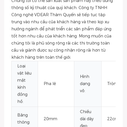
Chúng tôi có thể sản xuất sản phẩm này theo đúng
thông số kỹ thuật của quý khách. Công ty TNHH
Công nghệ VDEAR Thâm Quyến sẽ tiếp tục tập
trung vào nhu cầu của khách hàng và theo kịp xu
hướng ngành để phát triển các sản phẩm đáp ứng
tốt hơn nhu cầu của khách hàng. Mong muốn của
chúng tôi là phủ sóng rộng rãi các thị trường toàn
cầu và giành được sự công nhận rộng rãi hơn từ
khách hàng trên toàn thế giới.
Loại
vật liệu
Hình
mặt
Pha lê
dạng
Tròn
kính
vỏ:
đồng
hồ:
Chiều
Băng
20mm
dài dây
22cm
thông:
đeo: