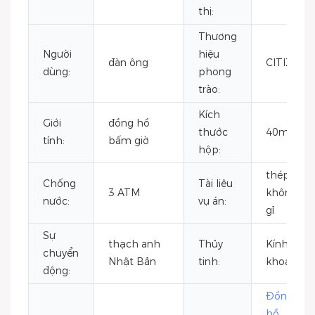
thị:
Thương
Người
hiệu
đàn ông
CITIZEN
dùng:
phong
trào:
Kích
Giới
đồng hồ
thước
40mm
tính:
bấm giờ
hộp:
thép
Chống
Tài liệu
3 ATM
không
nước:
vụ án:
gỉ
Sự
thạch anh
Thủy
Kính
chuyển
Nhật Bản
tinh:
khoáng
động:
Đồng
hồ