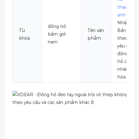
thạch
anh
Nhật
đồng hồ
Từ
Tên sản
Bản
bấm giờ
khóa:
phẩm:
theo
nam
yêu cầu,
đồng
hồ cá
nhân
hóa