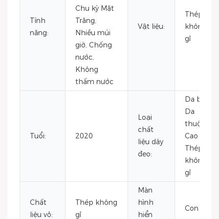
Chu kỳ Mặt
Thép
Tính
Trăng,
Vật liệu:
không
năng:
Nhiều múi
gỉ
giờ, Chống
nước,
Không
thấm nước
Da bò,
Da
Loại
thuộc,
chất
Tuổi:
2020
Cao su,
liệu dây
Thép
đeo:
không
gỉ
Màn
Chất
Thép không
hình
Con trỏ
liệu vỏ:
gỉ
hiển