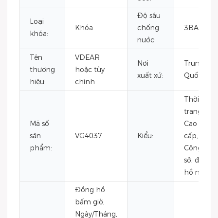
Độ sâu
Loại
Khóa
chống
3BAR
khóa:
nước:
Tên
VDEAR
Nơi
Trung
thương
hoặc tùy
xuất xứ:
Quốc
hiệu:
chỉnh
Thời
trang,
Mã số
Cao
sản
VG4037
Kiểu:
cấp,
phẩm:
Công
sở, đồng
hồ nam
Đồng hồ
bấm giờ,
Ngày/Tháng,