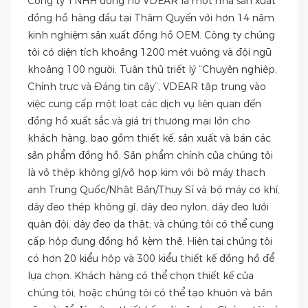
Công ty TNHH đồng hồ VDEAR là một nhà sản xuất
đồng hồ hàng đầu tại Thâm Quyến với hơn 14 năm
kinh nghiệm sản xuất đồng hồ OEM. Công ty chúng
tôi có diện tích khoảng 1200 mét vuông và đội ngũ
khoảng 100 người. Tuân thủ triết lý “Chuyên nghiệp,
Chính trực và Đáng tin cậy”, VDEAR tập trung vào
việc cung cấp một loạt các dịch vụ liên quan đến
đồng hồ xuất sắc và giá trị thương mại lớn cho
khách hàng, bao gồm thiết kế, sản xuất và bán các
sản phẩm đồng hồ. Sản phẩm chính của chúng tôi
là vỏ thép không gỉ/vỏ hợp kim với bộ máy thạch
anh Trung Quốc/Nhật Bản/Thụy Sĩ và bộ máy cơ khí,
dây đeo thép không gỉ, dây đeo nylon, dây đeo lưới
quân đội, dây đeo da thật; và chúng tôi có thể cung
cấp hộp đựng đồng hồ kèm thẻ. Hiện tại chúng tôi
có hơn 20 kiểu hộp và 300 kiểu thiết kế đồng hồ để
lựa chọn. Khách hàng có thể chọn thiết kế của
chúng tôi, hoặc chúng tôi có thể tạo khuôn và bản