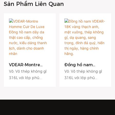
Sản Phẩm Liên Quan
VDEAR-Montre
Đồng hồ nam
Homme Cuir De
VDEAR-18K vàng
Vỏ: Vỏ thép không gỉ
Vỏ: Vỏ thép không gỉ
Luxe Đồng hồ nam
thạch anh, mặt
316L với lớp phủ
316L với lớp phủ
dây da thật cao
vuông, thép không
chống trầy xước. Mặt
chống trầy xước. Mặt
cấp, chống nước,
gỉ, dạ quang, sang
kiểu dáng thanh
trọng, đính đá quý,
số: Mặt số dập nổi thủy
số: Mặt số dập nổi thủy
lịch, dành cho
hiển thị ngày, hàng
lực, mặt số mờ, mặt số
lực, mặt số mờ, mặt số
doanh nhân
chính hãng.
chải tia nắng. Kính:
chải tia nắng. Kính:
Kính sapphire với lớp
Kính sapphire với lớp