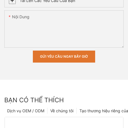
Tải Lên Các Yêu Cầu Của Bạn
Nội Dung
GỬI YÊU CẦU NGAY BÂY GIỜ
BẠN CÓ THỂ THÍCH
Dịch vụ OEM / ODM
Về chúng tôi
Tạo thương hiệu riêng của