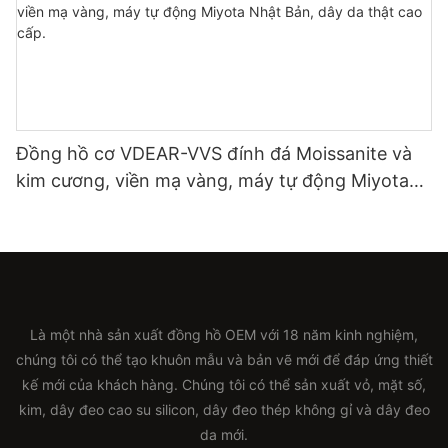
Đồng hồ cơ VDEAR-VVS đính đá Moissanite và
kim cương, viền mạ vàng, máy tự động Miyota
Nhật Bản, dây da thật cao cấp.
Là một nhà sản xuất đồng hồ OEM với 18 năm kinh nghiệm,
chúng tôi có thể tạo khuôn mẫu và bản vẽ mới để đáp ứng thiết
kế mới của khách hàng. Chúng tôi có thể sản xuất vỏ, mặt số,
kim, dây đeo cao su silicon, dây đeo thép không gỉ và dây đeo
da mới.