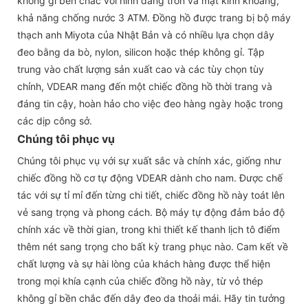
không gỉ bền chắc với hình dáng tròn và mặt kính khoáng,
khả năng chống nước 3 ATM. Đồng hồ được trang bị bộ máy
thạch anh Miyota của Nhật Bản và có nhiều lựa chọn dây
đeo bằng da bò, nylon, silicon hoặc thép không gỉ. Tập
trung vào chất lượng sản xuất cao và các tùy chọn tùy
chỉnh, VDEAR mang đến một chiếc đồng hồ thời trang và
đáng tin cậy, hoàn hảo cho việc đeo hàng ngày hoặc trong
các dịp công sở.
Chúng tôi phục vụ
Chúng tôi phục vụ với sự xuất sắc và chính xác, giống như
chiếc đồng hồ cơ tự động VDEAR dành cho nam. Được chế
tác với sự tỉ mỉ đến từng chi tiết, chiếc đồng hồ này toát lên
vẻ sang trọng và phong cách. Bộ máy tự động đảm bảo độ
chính xác về thời gian, trong khi thiết kế thanh lịch tô điểm
thêm nét sang trọng cho bất kỳ trang phục nào. Cam kết về
chất lượng và sự hài lòng của khách hàng được thể hiện
trong mọi khía cạnh của chiếc đồng hồ này, từ vỏ thép
không gỉ bền chắc đến dây đeo da thoải mái. Hãy tin tưởng