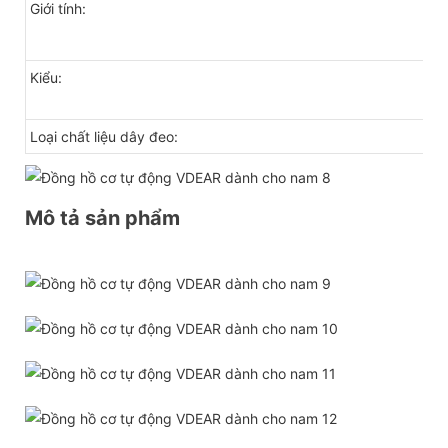
đồ
Giới tính:
Kiểu:
Th
th
Loại chất liệu dây đeo:
Da
Mô tả sản phẩm