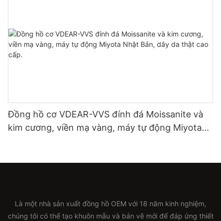
Đồng hồ cơ VDEAR-VVS đính đá Moissanite và
kim cương, viền mạ vàng, máy tự động Miyota
Nhật Bản, dây da thật cao cấp.
Là một nhà sản xuất đồng hồ OEM với 18 năm kinh nghiệm,
chúng tôi có thể tạo khuôn mẫu và bản vẽ mới để đáp ứng thiết