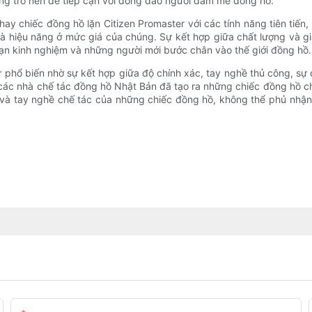
ng trở nên dễ tiếp cận với đông đảo người đam mê đồng hồ.
ay chiếc đồng hồ lặn Citizen Promaster với các tính năng tiên tiến
ợng và hiệu năng ở mức giá của chúng. Sự kết hợp giữa chất lượng v
dạn kinh nghiệm và những người mới bước chân vào thế giới đồng hồ.
hổ biến nhờ sự kết hợp giữa độ chính xác, tay nghề thủ công, sự đổi
 các nhà chế tác đồng hồ Nhật Bản đã tạo ra những chiếc đồng hồ c
kế và tay nghề chế tác của những chiếc đồng hồ, không thể phủ nh