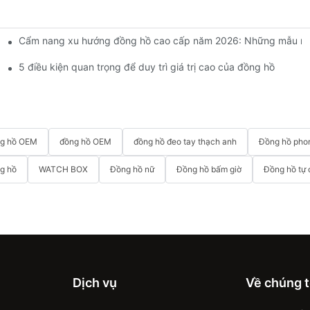
Cẩm nang xu hướng đồng hồ cao cấp năm 2026: Những mẫu nào 
o phù hợp với thương hiệu của bạn?
 nào?
5 điều kiện quan trọng để duy trì giá trị cao của đồng hồ
ng hồ OEM
đồng hồ OEM
đồng hồ đeo tay thạch anh
Đồng hồ phon
g hồ
WATCH BOX
Đồng hồ nữ
Đồng hồ bấm giờ
Đồng hồ tự
Dịch vụ
Về chúng t