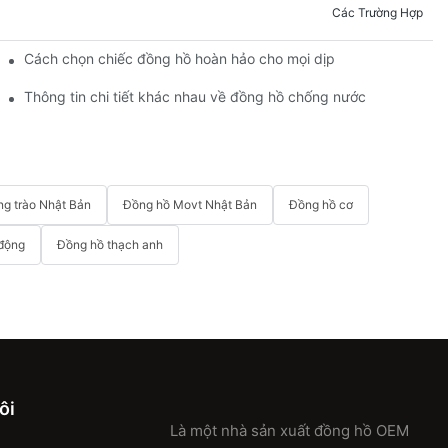
Các Trường Hợp
đang thịnh hành và những mẫu nào đã lỗi thời.
Cách chọn chiếc đồng hồ hoàn hảo cho mọi dịp
Thông tin chi tiết khác nhau về đồng hồ chống nước
g trào Nhật Bản
Đồng hồ Movt Nhật Bản
Đồng hồ cơ
 động
Đồng hồ thạch anh
ôi
Là một nhà sản xuất đồng hồ OEM