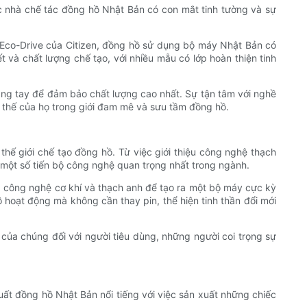
c nhà chế tác đồng hồ Nhật Bản có con mắt tinh tường và sự
p Eco-Drive của Citizen, đồng hồ sử dụng bộ máy Nhật Bản có
ết và chất lượng chế tạo, với nhiều mẫu có lớp hoàn thiện tinh
ằng tay để đảm bảo chất lượng cao nhất. Sự tận tâm với nghề
vị thế của họ trong giới đam mê và sưu tầm đồng hồ.
hế giới chế tạo đồng hồ. Từ việc giới thiệu công nghệ thạch
một số tiến bộ công nghệ quan trọng nhất trong ngành.
a công nghệ cơ khí và thạch anh để tạo ra một bộ máy cực kỳ
 hoạt động mà không cần thay pin, thể hiện tinh thần đổi mới
ủa chúng đối với người tiêu dùng, những người coi trọng sự
uất đồng hồ Nhật Bản nổi tiếng với việc sản xuất những chiếc