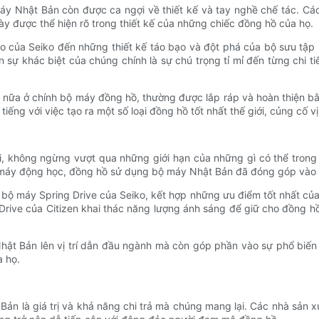
máy Nhật Bản còn được ca ngợi về thiết kế và tay nghề chế tác. Cá
này được thể hiện rõ trong thiết kế của những chiếc đồng hồ của họ.
iko của Seiko đến những thiết kế táo bạo và đột phá của bộ sưu tậ
 sự khác biệt của chúng chính là sự chú trọng tỉ mỉ đến từng chi ti
 nữa ở chính bộ máy đồng hồ, thường được lắp ráp và hoàn thiện b
iếng với việc tạo ra một số loại đồng hồ tốt nhất thế giới, củng cố 
, không ngừng vượt qua những giới hạn của những gì có thể trong t
ộ máy động học, đồng hồ sử dụng bộ máy Nhật Bản đã đóng góp vào 
à bộ máy Spring Drive của Seiko, kết hợp những ưu điểm tốt nhất củ
Drive của Citizen khai thác năng lượng ánh sáng để giữ cho đồng hồ
t Bản lên vị trí dẫn đầu ngành mà còn góp phần vào sự phổ biến c
a họ.
n là giá trị và khả năng chi trả mà chúng mang lại. Các nhà sản x