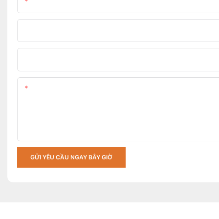
Tên
Tên Công Ty
Tải Lên Các Yêu Cầu Của Bạn
Nội Dung
GỬI YÊU CẦU NGAY BÂY GIỜ