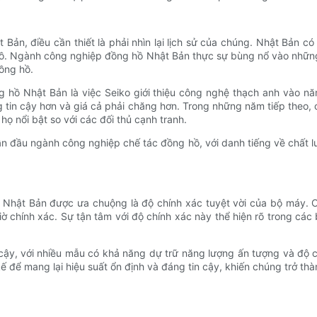
ản, điều cần thiết là phải nhìn lại lịch sử của chúng. Nhật Bản có
hồ. Ngành công nghiệp đồng hồ Nhật Bản thực sự bùng nổ vào những
ồng hồ.
g hồ Nhật Bản là việc Seiko giới thiệu công nghệ thạch anh vào n
 tin cậy hơn và giá cả phải chăng hơn. Trong những năm tiếp theo, 
ọ nổi bật so với các đối thủ cạnh tranh.
 đầu ngành công nghiệp chế tác đồng hồ, với danh tiếng về chất lư
Nhật Bản được ưa chuộng là độ chính xác tuyệt vời của bộ máy. Cá
iờ chính xác. Sự tận tâm với độ chính xác này thể hiện rõ trong c
ậy, với nhiều mẫu có khả năng dự trữ năng lượng ấn tượng và độ c
để mang lại hiệu suất ổn định và đáng tin cậy, khiến chúng trở thà