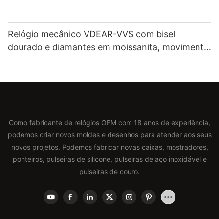
Relógio mecânico VDEAR-VVS com bisel
dourado e diamantes em moissanita, movimento
automático japonês Miyota e pulseira de couro
genuíno. Relógio de luxo.
Como fabricante de relógios OEM com 18 anos de experiência,
podemos criar novos moldes e desenhos para atender aos seus
novos projetos. Podemos fabricar novas caixas, mostradores,
ponteiros, pulseiras de silicone, pulseiras de aço inoxidável e
pulseiras de couro.