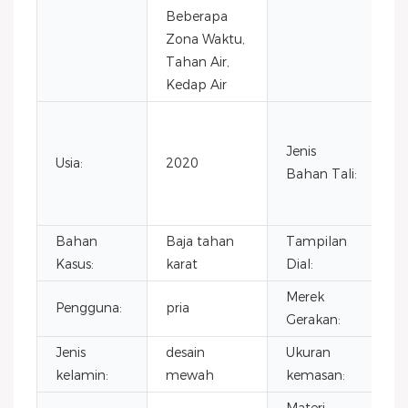
ka
Beberapa
Zona Waktu,
Tahan Air,
Kedap Air
Ku
Ku
Jenis
Usia:
2020
Ka
Bahan Tali:
T
K
Bahan
Baja tahan
Tampilan
P
Kasus:
karat
Dial:
Merek
Pengguna:
pria
C
Gerakan:
Jenis
desain
Ukuran
4
kelamin:
mewah
kemasan: