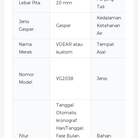
Lebar Pita:
20 mm
2
Tali:
Kedalaman
Jenis
Gesper
Ketahanan
3
Gesper:
Air:
Nama
VDEAR atau
Tempat
C
Merek:
kustom
Asal:
Fa
M
Nomor
VG2038
Jenis:
Bi
Model:
t
pr
Tanggal
Otomatis,
kronograf,
Hari/Tanggal,
B
Fitur:
Fase Bulan,
Bahan: