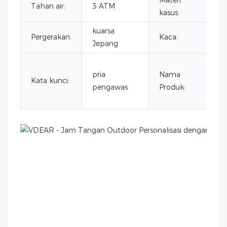
Materi
b
Tahan air:
3 ATM
kasus:
ka
kuarsa
K
Pergerakan:
Kaca:
Jepang
m
p
pria
Nama
S
Kata kunci:
pengawas
Produk:
m
pr