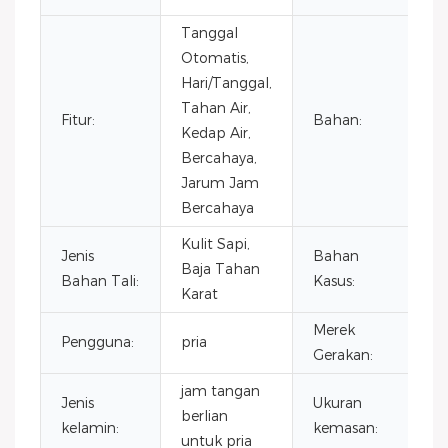
Tanggal
Otomatis,
Hari/Tanggal,
Tahan Air,
B
Fitur:
Bahan:
Kedap Air,
ka
Bercahaya,
Jarum Jam
Bercahaya
Kulit Sapi,
Jenis
Bahan
B
Baja Tahan
Bahan Tali:
Kasus:
ka
Karat
Merek
Pengguna:
pria
C
Gerakan:
jam tangan
Jenis
Ukuran
berlian
4
kelamin:
kemasan:
untuk pria