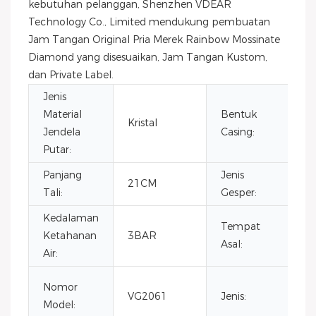
kebutuhan pelanggan, Shenzhen VDEAR
Technology Co., Limited mendukung pembuatan
Jam Tangan Original Pria Merek Rainbow Mossinate
Diamond yang disesuaikan, Jam Tangan Kustom,
dan Private Label.
Jenis
Material
Bentuk
Kristal
B
Jendela
Casing:
Putar:
Panjang
Jenis
P
21CM
Tali:
Gesper:
T
Kedalaman
Tempat
Ketahanan
3BAR
C
Asal:
Air:
M
Nomor
VG2061
Jenis:
K
Model:
Bi