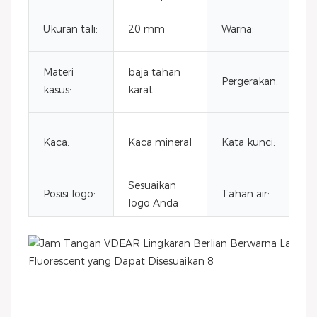
W
Ukuran tali:
20 mm
Warna:
D
M
Materi
baja tahan
Pergerakan:
k
kasus:
karat
J
J
Kaca:
Kaca mineral
Kata kunci:
Be
P
Sesuaikan
T
Posisi logo:
Tahan air:
logo Anda
3