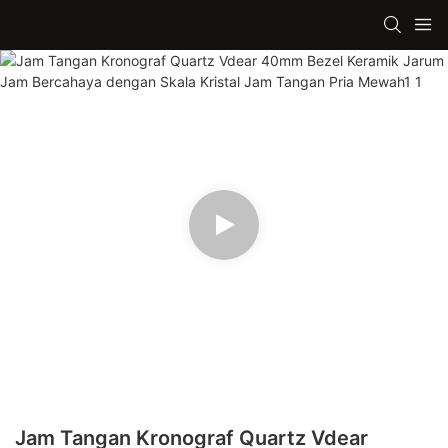
Jam Tangan Kronograf Quartz Vdear