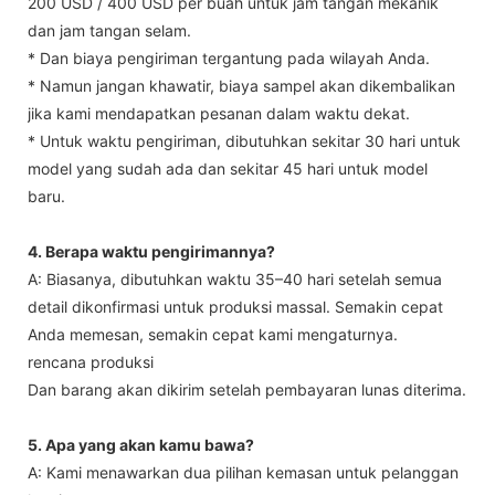
200 USD / 400 USD per buah untuk jam tangan mekanik
dan jam tangan selam.
* Dan biaya pengiriman tergantung pada wilayah Anda.
* Namun jangan khawatir, biaya sampel akan dikembalikan
jika kami mendapatkan pesanan dalam waktu dekat.
* Untuk waktu pengiriman, dibutuhkan sekitar 30 hari untuk
model yang sudah ada dan sekitar 45 hari untuk model
baru.
4. Berapa waktu pengirimannya?
A: Biasanya, dibutuhkan waktu 35–40 hari setelah semua
detail dikonfirmasi untuk produksi massal. Semakin cepat
Anda memesan, semakin cepat kami mengaturnya.
rencana produksi
Dan barang akan dikirim setelah pembayaran lunas diterima.
5. Apa yang akan kamu bawa?
A: Kami menawarkan dua pilihan kemasan untuk pelanggan