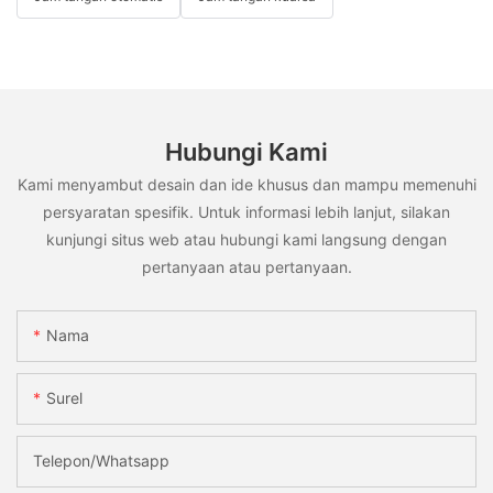
Hubungi Kami
Kami menyambut desain dan ide khusus dan mampu memenuhi
persyaratan spesifik. Untuk informasi lebih lanjut, silakan
kunjungi situs web atau hubungi kami langsung dengan
pertanyaan atau pertanyaan.
Nama
Surel
Telepon/whatsapp