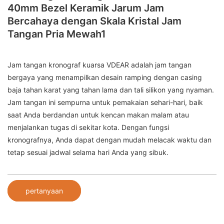
40mm Bezel Keramik Jarum Jam
Bercahaya dengan Skala Kristal Jam
Tangan Pria Mewah1
Jam tangan kronograf kuarsa VDEAR adalah jam tangan
bergaya yang menampilkan desain ramping dengan casing
baja tahan karat yang tahan lama dan tali silikon yang nyaman.
Jam tangan ini sempurna untuk pemakaian sehari-hari, baik
saat Anda berdandan untuk kencan makan malam atau
menjalankan tugas di sekitar kota. Dengan fungsi
kronografnya, Anda dapat dengan mudah melacak waktu dan
tetap sesuai jadwal selama hari Anda yang sibuk.
pertanyaan