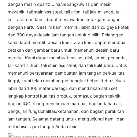
dengan mesin quartz Cina/Jepang/Swiss dan mesin
mekanik, tali stainless steel, tali nilon, tali jala milance, tali
kulit asli; dan kami dapat menawarkan kotak jam tangan
dengan kartu. Saat ini kami memiliki lebih dari 20 gaya kotak
dan 300 gaya desain jam tangan untuk dipilih. Pelanggan
kami dapat memilih desain kami, atau kami dapat membuat
cetakan dan gambar baru untuk memenuhi desain baru
mereka. Kami dapat membuat casing, dial, jarum, penanda,
tali karet silikon, tali stainless steel, dan tali kulit baru. Untuk
memenuhi persyaratan pembuatan jam tangan berkualitas
tinggi, kami telah membangun bengkel bebas debu seluas
lebih dari 1000 meter persegi, dan mendirikan satu set
lengkap kontrol kualitas produk, termasuk bagian teknik,
bagian IQC, ruang penerimaan material, bagian tahan air,
pengujian fungsionalitas/ketahanan, dan bagian perakitan
jam tangan. Selamat datang untuk mengunjungi kami, dan
mulai bisnis jam tangan Anda di sini!