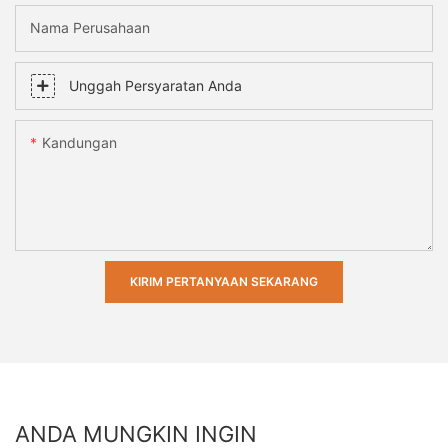
Nama Perusahaan
Unggah Persyaratan Anda
Kandungan
KIRIM PERTANYAAN SEKARANG
ANDA MUNGKIN INGIN