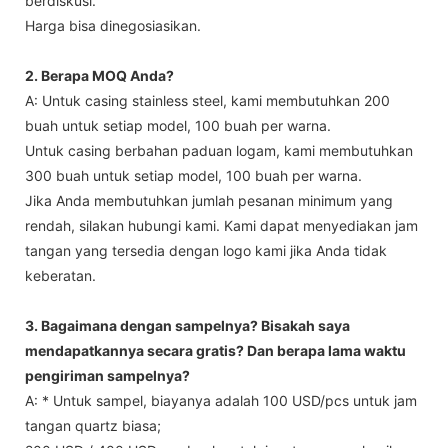
berdiskusi.
Harga bisa dinegosiasikan.
2. Berapa MOQ Anda?
A: Untuk casing stainless steel, kami membutuhkan 200
buah untuk setiap model, 100 buah per warna.
Untuk casing berbahan paduan logam, kami membutuhkan
300 buah untuk setiap model, 100 buah per warna.
Jika Anda membutuhkan jumlah pesanan minimum yang
rendah, silakan hubungi kami. Kami dapat menyediakan jam
tangan yang tersedia dengan logo kami jika Anda tidak
keberatan.
3. Bagaimana dengan sampelnya? Bisakah saya
mendapatkannya secara gratis? Dan berapa lama waktu
pengiriman sampelnya?
A: * Untuk sampel, biayanya adalah 100 USD/pcs untuk jam
tangan quartz biasa;