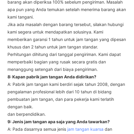
barang akan diperiksa 100% sebelum pengiriman. Masalah
apa pun yang Anda temukan setelah menerima barang akan
kami tangani.
Jika ada masalah dengan barang tersebut, silakan hubungi
kami segera untuk mendapatkan solusinya. Kami
memberikan garansi 1 tahun untuk jam tangan yang dipesan
khusus dan 2 tahun untuk jam tangan standar.
Perhitungan dihitung dari tanggal pengiriman. Kami dapat
memperbaiki bagian yang rusak secara gratis dan
menanggung setengah dari biaya pengiriman.
8: Kapan pabrik jam tangan Anda didirikan?
A: Pabrik jam tangan kami berdiri sejak tahun 2008, dengan
pengalaman profesional lebih dari 10 tahun di bidang
pembuatan jam tangan, dan para pekerja kami terlatih
dengan baik.
dan berpendidikan.
9: Jenis jam tangan apa saja yang Anda tawarkan?
A: Pada dasarnya semua jenis
jam tangan kuarsa
dan