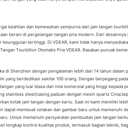
gai keahlian dan kemewahan sempurna dari jam tangan tourbill
an berani di pergelangan tangan pria modern. Dari desainnya 
r keunggulan tertinggi. Di VDEAR, kami tidak hanya menyediaka
 Tangan Tourbillon Otomatis Pria VDEAR. Rasakan puncak keme
muka di Shenzhen dengan pengalaman lebih dari 14 tahun dala
im yang berdedikasi sekitar 100 orang. Dengan berpegang pada f
 tangan yang luar biasa dan nilai komersial yang tinggi kepad
g stainless steel/casing paduan dengan mesin quartz Cina/Jepan
nawarkan kotak jam tangan dengan kartu. Saat ini kami memiliki l
kami dapat membuat cetakan dan gambar baru untuk memenuhi de
i kulit baru. Untuk memenuhi persyaratan pembuatan jam tangan b
et lengkap kontrol kualitas produk, termasuk bagian teknik, bag