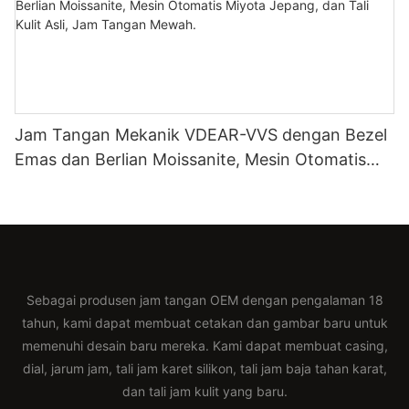
Jam Tangan Mekanik VDEAR-VVS dengan Bezel
Emas dan Berlian Moissanite, Mesin Otomatis
Miyota Jepang, dan Tali Kulit Asli, Jam Tangan
Mewah.
Sebagai produsen jam tangan OEM dengan pengalaman 18
tahun, kami dapat membuat cetakan dan gambar baru untuk
memenuhi desain baru mereka. Kami dapat membuat casing,
dial, jarum jam, tali jam karet silikon, tali jam baja tahan karat,
dan tali jam kulit yang baru.