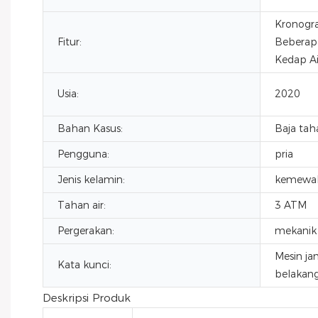
Kronogra
Fitur:
Beberapa
Kedap Ai
Usia:
2020
Bahan Kasus:
Baja tah
Pengguna:
pria
Jenis kelamin:
kemewa
Tahan air:
3 ATM
Pergerakan:
mekanik
Mesin ja
Kata kunci:
belakang
Deskripsi Produk