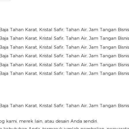
og kami, merek lain, atau desain Anda sendiri.
kebutuhan Anda, termasuk jumlah pembelian, persyaratan k