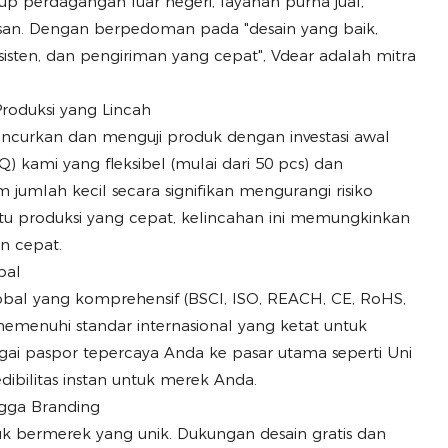
up perdagangan luar negeri, layanan purna jual,
an. Dengan berpedoman pada "desain yang baik,
sisten, dan pengiriman yang cepat", Vdear adalah mitra
roduksi yang Lincah
urkan dan menguji produk dengan investasi awal
kami yang fleksibel (mulai dari 50 pcs) dan
umlah kecil secara signifikan mengurangi risiko
tu produksi yang cepat, kelincahan ini memungkinkan
n cepat.
bal
lobal yang komprehensif (BSCI, ISO, REACH, CE, RoHS,
emenuhi standar internasional yang ketat untuk
agai paspor tepercaya Anda ke pasar utama seperti Uni
ibilitas instan untuk merek Anda.
ingga Branding
k bermerek yang unik. Dukungan desain gratis dan