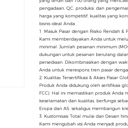
yang terdiri dari 100 orang yang mencak
pengadaan, QC, produksi, dan pengemas
harga yang kompetitif, kualitas yang kon
bisnis ideal Anda.
1. Masuk Pasar dengan Risiko Rendah & P
Kami memberdayakan Anda untuk melunc
minimal. Jumlah pesanan minimum (MOQ) 
dukungan untuk pesanan berulang dalam j
persediaan. Dikombinasikan dengan wak
Anda untuk merespons tren pasar denga
2. Kualitas Tersertifikasi & Akses Pasar Glo
Produk Anda didukung oleh sertifikasi g
FCC). Hal ini memastikan produk Anda m
keselamatan dan kualitas, berfungsi seb
Eropa dan AS, sekaligus membangun kred
3. Kustomisasi Total mulai dari Desain h
Kami mengubah visi Anda menjadi produ