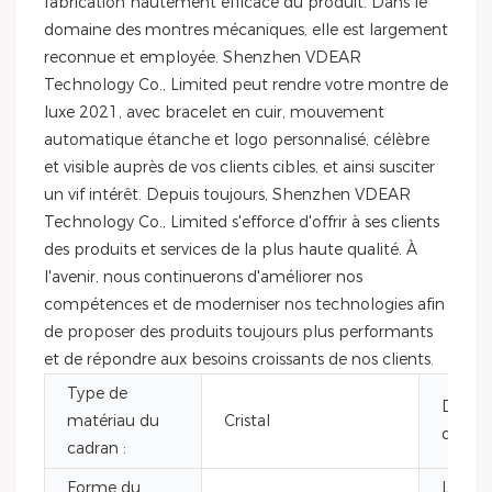
fabrication hautement efficace du produit. Dans le
domaine des montres mécaniques, elle est largement
reconnue et employée. Shenzhen VDEAR
Technology Co., Limited peut rendre votre montre de
luxe 2021, avec bracelet en cuir, mouvement
automatique étanche et logo personnalisé, célèbre
et visible auprès de vos clients cibles, et ainsi susciter
un vif intérêt. Depuis toujours, Shenzhen VDEAR
Technology Co., Limited s'efforce d'offrir à ses clients
des produits et services de la plus haute qualité. À
l'avenir, nous continuerons d'améliorer nos
compétences et de moderniser nos technologies afin
de proposer des produits toujours plus performants
et de répondre aux besoins croissants de nos clients.
Type de
Diamè
matériau du
Cristal
du cad
cadran :
Forme du
Longu