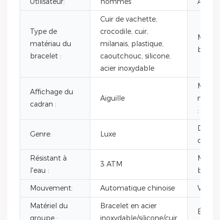
Utilisateur:
hommes
Âge:
Cuir de vachette,
Type de
crocodile, cuir,
Matéri
matériau du
milanais, plastique,
boîtier 
bracelet :
caoutchouc, silicone,
acier inoxydable
Marqu
Affichage du
Aiguille
mouv
cadran :
:
Dimen
Genre:
Luxe
du boît
Résistant à
Matéri
3 ATM
l'eau :
boîtier 
Mouvement:
Automatique chinoise
Verre:
Matériel du
Bracelet en acier
Étanch
groupe :
inoxydable/silicone/cuir