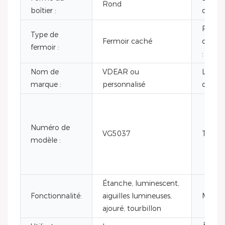
Rond
boîtier :
du bra
Profo
Type de
Fermoir caché
d'étan
fermoir :
:
Nom de
VDEAR ou
Lieu
marque :
personnalisé
d'origi
Numéro de
VG5037
Taper:
modèle :
Étanche, luminescent,
Fonctionnalité:
aiguilles lumineuses,
Matérie
ajouré, tourbillon