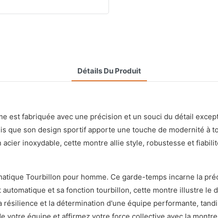
Détails Du Produit
st fabriquée avec une précision et un souci du détail exceptio
dis que son design sportif apporte une touche de modernité à 
cier inoxydable, cette montre allie style, robustesse et fiabilit
ique Tourbillon pour homme. Ce garde-temps incarne la précisi
tomatique et sa fonction tourbillon, cette montre illustre le d
 résilience et la détermination d'une équipe performante, tandi
 de votre équipe et affirmez votre force collective avec la mo