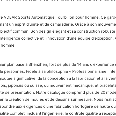
ontre VDEAR Sports Automatique Tourbillon pour homme. Ce gar
arnant un esprit d'unité et de camaraderie. Grâce à son mouvemen
jectif commun. Son design élégant et sa construction robuste r
ntelligence collective et l'innovation d'une équipe d'exception. A
r homme.
ier plan basé à Shenzhen, fort de plus de 14 ans d'expérience 
personnes. Fidèle à sa philosophie « Professionnalisme, Intégri
tée significative, de la conception à la fabrication et à la ve
ois, japonais ou suisse, ou mouvement mécanique, et bracelets e
rte de présentation. Notre catalogue comprend plus de 20 modè
r la création de moules et de dessins sur mesure. Nous réalison
 répondre aux exigences d'une fabrication horlogère de haute qu
ité complet, incluant l'ingénierie, le contrôle qualité à récept