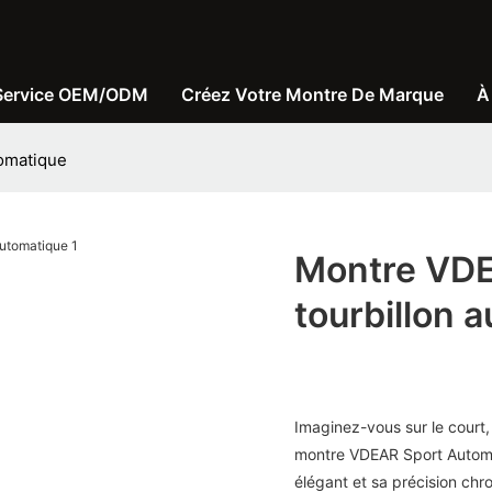
Service OEM/ODM
Créez Votre Montre De Marque
À
omatique
Montre VDE
tourbillon 
Imaginez-vous sur le court
montre VDEAR Sport Automat
élégant et sa précision ch