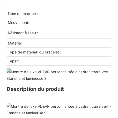
Nom de marque :
V
Mouvement:
qu
3 
Résistant à l'eau :
Matériel:
Ac
Type de matériau du bracelet :
Cu
Taper:
Mo
Description du produit